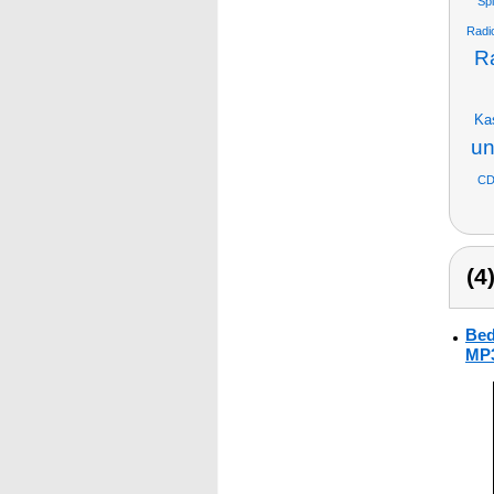
Spi
Radi
R
Kas
un
CD
(4
Bed
MP3