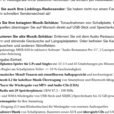
 Sie auch Ihre Lieblings-Radiosender:
Sie haben nicht nur einen Fa
um schnellen Senderwechsel ab!
n Sie Ihre betagten Musik-Schätze:
Tonaufnahmen von Schallplatte, 
uellen übertragen Sie auf Wunsch direkt auf USB-Stick und Speicherka
urieren Sie alte Musik-Schätze:
Enfernen Sie mit dem Audio Restaura
rn und störende Geräusche auf Langspielplatten. Oder befreien Sie 
auschen und anderen Störeffekten.
aktanlage MHX-620.bt inklusive Software "Audio Restaurator Pro 11", 2 Lautspr
scher Anleitung
gabe-Einheit:
llplatten-Spieler für LPs und Singles
mit 33 1/3 und 45 Umdrehungen pro Minute
h-Regler am Schallplatten-Teller: +/- 10 % Geschwindigkeit
matischer Metall-Tonarm mit einstellbarem Auflagegewicht
und hochwertigem 
tooth 4.2 für kabellose Musik-Übertragung
von Smartphone und Bluetooth-fähige
layer für Wiedergabe von MP3- und Audio-CDs (CDA)
adio mit 20 Speicherplätzen:
UKW 87,5 - 108 MHz
 und WMA-Wiedergabe von USB-Stick und SD(HC)-Speicherkarte bis 32 GB (jeweil
ettenspieler
für Ihre Sammlung
Eingang (3,5-mm-Klinkenbuchse) für Wiedergabe von externen Audioquellen
talisiert Musik
von Schallplatten, Kassetten sowie AUX und
überspielt CDs
auf US