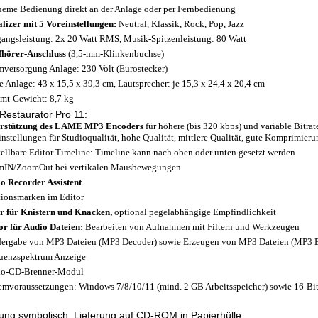
eme Bedienung direkt an der Anlage oder per Fernbedienung
lizer mit 5 Voreinstellungen:
Neutral, Klassik, Rock, Pop, Jazz
angsleistung: 2x 20 Watt RMS, Musik-Spitzenleistung: 80 Watt
hörer-Anschluss
(3,5-mm-Klinkenbuchse)
mversorgung Anlage: 230 Volt (Eurostecker)
 Anlage: 43 x 15,5 x 39,3 cm, Lautsprecher: je 15,3 x 24,4 x 20,4 cm
mt-Gewicht: 8,7 kg
Restaurator Pro 11:
erstützung des LAME MP3 Encoders
für höhere (bis 320 kbps) und variable Bitr
instellungen für Studioqualität, hohe Qualität, mittlere Qualität, gute Komprimier
tellbare Editor Timeline: Timeline kann nach oben oder unten gesetzt werden
IN/ZoomOut bei vertikalen Mausbewegungen
o Recorder Assistent
tionsmarken im Editor
er für Knistern und Knacken,
optional pegelabhängige Empfindlichkeit
or für Audio Dateien:
Bearbeiten von Aufnahmen mit Filtern und Werkzeugen
ergabe von MP3 Dateien (MP3 Decoder) sowie Erzeugen von MP3 Dateien (MP3 
uenzspektrum Anzeige
io-CD-Brenner-Modul
emvoraussetzungen: Windows 7/8/10/11 (mind. 2 GB Arbeitsspeicher) sowie 16-Bit
ung symbolisch. Lieferung auf CD-ROM in Papierhülle.