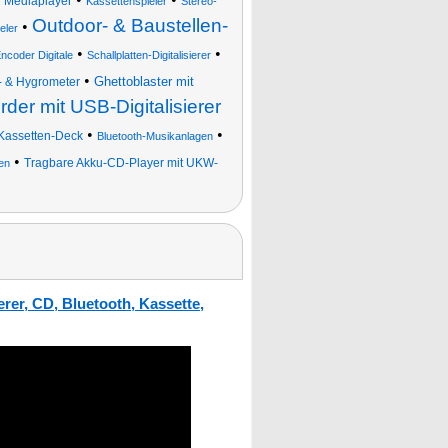
nd Mediaplayer
Kassettenspieler
Stereo-
Outdoor- & Baustellen-
•
eler
•
•
coder Digitale
Schallplatten-Digitalisierer
•
Ghettoblaster mit
- & Hygrometer
der mit USB-Digitalisierer
•
•
 Kassetten-Deck
Bluetooth-Musikanlagen
•
Tragbare Akku-CD-Player mit UKW-
en
erer, CD, Bluetooth, Kassette,