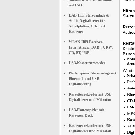
mit EWF
Hören
DAB-HiFi-Stereoanlage &
Sie z
Audio-Digitalisierer für
Schallplatten, CDs und
Rette
Kassetten
Audioq
WLAN-HiFi-Receiver,
Resta
Internetradio, DAB+, UKW,
Kniste
CD, BT, USB
Bandr
Komp
USB-Kassettenrecorder
deut
Wieder
Plattenspieler-Stereoanlage mit
Scha
Bluetooth und USB-
Pitc
Digitalisierung
Auto
Kassettenrekorder mit USB-
Blue
Digitalisierer und Mikrofon
CD-P
FM-R
USB-Plattenspieler mit
MP3-
Kassetten-Deck
Kass
Kassettenrekorder mit USB-
AUX-
Digitalisierer und Mikrofon
Digi