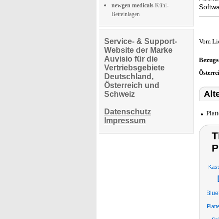
newgen medicals
Kühl-
Softwa
Betteinlagen
Service- & Support-
Vom Li
Website der Marke
Auvisio für die
Bezugs
Vertriebsgebiete
Österre
Deutschland,
Österreich und
Alt
Schweiz
Datenschutz
Plat
Impressum
T
P
Kass
Blue
Platt