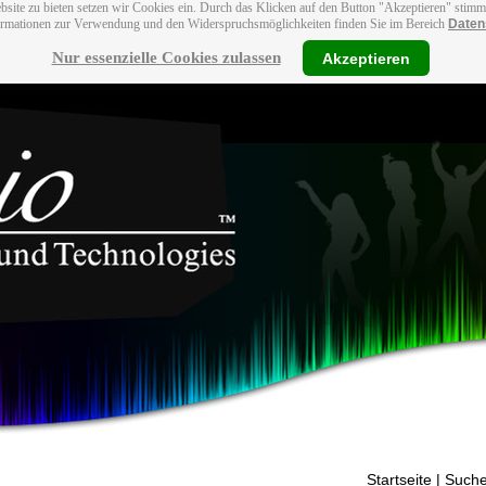
bsite zu bieten setzen wir Cookies ein. Durch das Klicken auf den Button "Akzeptieren" stim
ormationen zur Verwendung und den Widerspruchsmöglichkeiten finden Sie im Bereich
Daten
Nur essenzielle Cookies zulassen
Akzeptieren
Startseite
| Suche