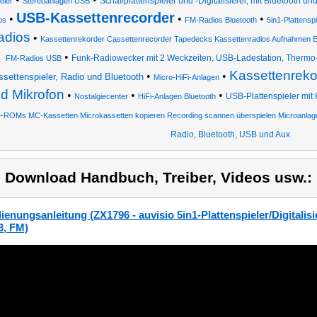
Schallplattenspieler und -Digitalisierer, mit Bluetooth u
eler
Stereoanlagen USB
USB-Kassettenrecorder
•
•
•
os
FM-Radios Bluetooth
5in1-Plattenspi
adios
•
Kassettenrekorder Cassettenrecorder Tapedecks Kassettenradios Aufnahmen En
•
Funk-Radiowecker mit 2 Weckzeiten, USB-Ladestation, Thermo
FM-Radios USB
Kassettenrekor
•
•
settenspieler, Radio und Bluetooth
Micro-HiFi-Anlagen
d Mikrofon
•
•
•
USB-Plattenspieler mit
Nostalgiecenter
HiFi-Anlagen Bluetooth
-ROMs MC-Kassetten Microkassetten kopieren Recording scannen überspielen Microanlag
Radio, Bluetooth, USB und Aux
) Download Handbuch, Treiber, Videos usw.:
ienungsanleitung (ZX1796 - auvisio 5in1-Plattenspieler/Digitalisi
, FM)