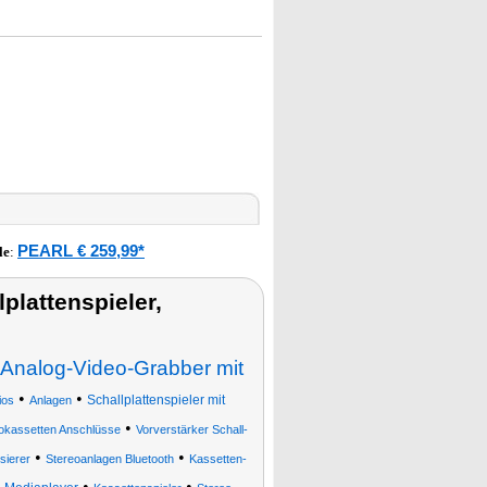
PEARL € 259,99*
le
:
lattenspieler,
Analog-Video-Grabber mit
•
•
Schallplattenspieler mit
ios
Anlagen
•
iokassetten Anschlüsse
Vorverstärker Schall-
•
•
isierer
Stereoanlagen Bluetooth
Kassetten-
•
•