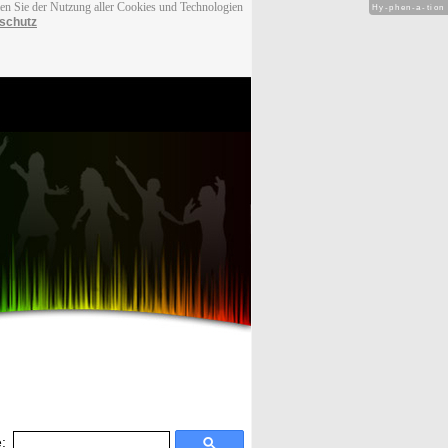
men Sie der Nutzung aller Cookies und Technologien
Hy-phen-a-tion
schutz
: