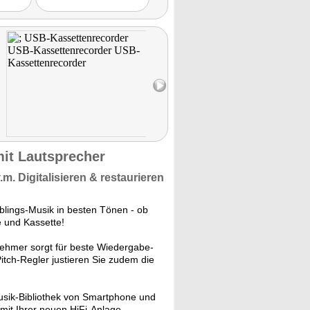
s führt
alität,
ng und
m sehr
stungs-
..) ein
rodukt."
811 mit
mit Lautsprecher
.m.
Digitalisieren & restaurieren
blings-Musik in besten Tönen - ob
e und Kassette!
ehmer sorgt für beste Wiedergabe-
Pitch-Regler justieren Sie zudem die
usik-Bibliothek von Smartphone und
mit Ihrer neuen HiFi-Anlage.