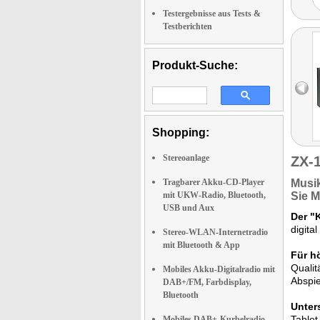
Testergebnisse aus Tests &
Testberichten
Produkt-Suche:
Shopping:
Stereoanlage
ZX-
Tragbarer Akku-CD-Player
Musi
mit UKW-Radio, Bluetooth,
Sie M
USB und Aux
Der "
digita
Stereo-WLAN-Internetradio
mit Bluetooth & App
Für h
Qualit
Mobiles Akku-Digitalradio mit
Abspie
DAB+/FM, Farbdisplay,
Bluetooth
Unter
Tablet
Mobiles DAB+-Kurbelradio