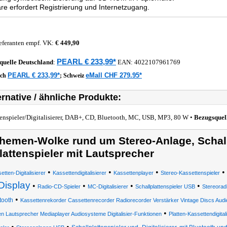
re erfordert Registrierung und Internetzugang.
eferanten empf. VK:
€ 449,90
PEARL € 233,99*
quelle
Deutschland
:
EAN:
4022107961769
PEARL € 233,99*
eMall CHF 279.95*
ich
;
Schweiz
ernative / ähnliche Produkte:
tenspieler/Digitalisierer, DAB+, CD, Bluetooth, MC, USB, MP3, 80 W •
Bezugsquel
hemen-Wolke rund um Stereo-Anlage, Schallp
lattenspieler mit Lautsprecher
•
•
•
•
etten-Digitalisierer
Kassettendigitalisierer
Kassettenplayer
Stereo-Kassettenspieler
Display
•
•
•
•
Radio-CD-Spieler
MC-Digitalisierer
Schallplattenspieler USB
Stereorad
•
tooth
Kassettenrekorder Cassettenrecorder Radiorecorder Verstärker Vintage Discs Aud
•
en Lautsprecher Mediaplayer Audiosysteme Digitalisier-Funktionen
Platten-Kassettendigital
•
•