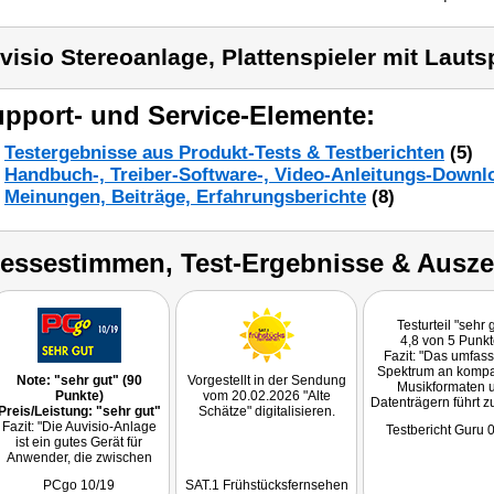
visio Stereoanlage, Plattenspieler mit Laut
pport- und Service-Elemente:
Testergebnisse aus Produkt-Tests & Testberichten
(5)
Handbuch-, Treiber-Software-, Video-Anleitungs-Downl
Meinungen, Beiträge, Erfahrungsberichte
(8)
ressestimmen, Test-Ergebnisse & Ausz
Testurteil "sehr 
4,8 von 5 Punk
Fazit: "Das umfas
Spektrum an kompa
Note: "sehr gut" (90
Vorgestellt in der Sendung
Musikformaten 
Punkte)
vom 20.02.2026 "Alte
Datenträgern führt 
Preis/Leistung: "sehr gut"
Schätze" digitalisieren.
sehr guten Ergebnis 
Fazit: "Die Auvisio-Anlage
Testbericht Guru 
Musikanlage. (...
ist ein gutes Gerät für
PEARL-Tochter auvi
Anwender, die zwischen
im Gegensatz zu v
analogen und digitalen
anderen Hersteller
PCgo 10/19
SAT.1 Frühstücksfernsehen
Audio-Welten wandeln