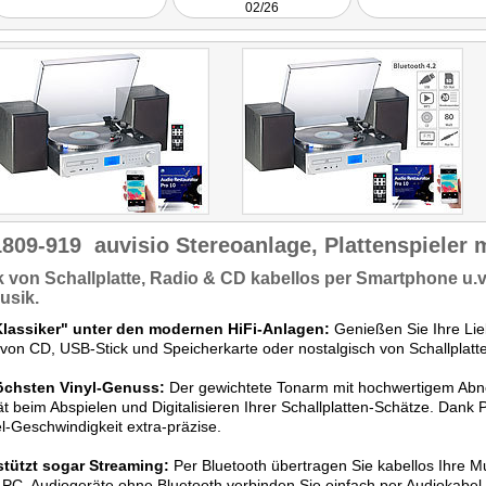
Arbeit geleistet. Da
02/26
möchten. Eine
dazu, dass Funktion
Restaurations-Software gibt
qualitative Leistu
es gratis dazu."
Bedienung zu eine
Getestet wurde ZX-1811 mit
positiven Preis-Lei
DAB+.
Verhältnis
führen. (.
wirklich nützliches P
Getestet wurde ZX-1
DAB+.
1809-919
auvisio Stereoanlage, Plattenspieler 
k von
Schallplatte, Radio & CD kabellos per Smartphone u.v
usik.
Klassiker" unter den modernen HiFi-Anlagen:
Genießen Sie Ihre Lie
l von CD, USB-Stick und Speicherkarte oder nostalgisch von Schallplatt
öchsten Vinyl-Genuss:
Der gewichtete Tonarm mit hochwertigem Abn
ät beim Abspielen und Digitalisieren Ihrer Schallplatten-Schätze. Dank 
l-Geschwindigkeit extra-präzise.
stützt sogar Streaming:
Per Bluetooth übertragen Sie kabellos Ihre M
-PC. Audiogeräte ohne Bluetooth verbinden Sie einfach per Audiokabel 