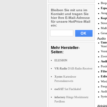
Bequ
Equa
Bleiben Sie mit uns im
Ausg
Kontakt und tragen Sie
hier Ihre E-Mail-Adresse
Kopf
für unsere HotPrice-Mail
Stro
ein:
Maße
Gesa
Audio 
Unt
Vore
Mehr Hersteller-
Vers
Seiten:
Zoom
ELESION
Audi
Posi
VR-Radio
DAB-Radio-Receiver
Filt
Edit
Xystec
Kartenleser
Personalausweis
Wied
Freq
esoSAT
Sat Flachkabel
Aud
Syst
infactory
Hänge Moskitonetz
Pavillons
Abbild