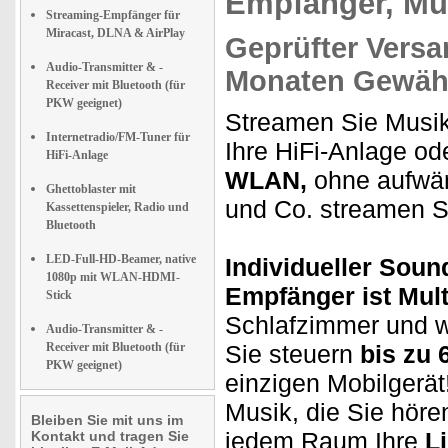
Empfänger, Mul
Streaming-Empfänger für
Miracast, DLNA & AirPlay
Geprüfter Versa
Audio-Transmitter & -
Monaten Gewähr
Receiver mit Bluetooth (für
PKW geeignet)
Streamen Sie Musik
Internetradio/FM-Tuner für
Ihre HiFi-Anlage od
HiFi-Anlage
WLAN,
ohne aufwänd
Ghettoblaster mit
und Co. streamen S
Kassettenspieler, Radio und
Bluetooth
LED-Full-HD-Beamer, native
Individueller Sou
1080p mit WLAN-HDMI-
Empfänger ist Mult
Stick
Schlafzimmer und w
Audio-Transmitter & -
Receiver mit Bluetooth (für
Sie steuern
bis zu 
PKW geeignet)
einzigen Mobilgerä
Musik, die Sie höre
Bleiben Sie mit uns im
jedem Raum Ihre
L
Kontakt und tragen Sie