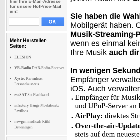
hier Ihre E-Mail-Adresse
für unsere HotPrice-Mail
ein:
Sie haben die Wahl
Mobilgerät haben. 
Musik-Streaming-P
Mehr Hersteller-
wenn es einmal kein
Seiten:
Ihre Musik
auch di
ELESION
VR-Radio
DAB-Radio-Receiver
In wenigen Sekund
Empfänger verwalt
Xystec
Kartenleser
Personalausweis
iOS. Auch verwalten
esoSAT
Sat Flachkabel
Empfänger für Musik
und UPnP-Server an 
infactory
Hänge Moskitonetz
Pavillons
AirPlay:
direktes St
newgen medicals
Kühl-
Over-the-air-Updat
Betteinlagen
stets auf dem neuest