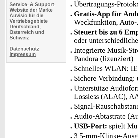
Übertragungs-Protoko
Service- & Support-
Website der Marke
Gratis-App für And
Auvisio für die
Weckfunktion, Auto-
Vertriebsgebiete
Deutschland,
Steuert bis zu 6 Emp
Österreich und
Schweiz
oder unterschiedlich
Datenschutz
Integrierte Musik-St
Impressum
Pandora (lizenziert)
Schnelles WLAN: IEE
Sichere Verbindung:
Unterstütze Audiof
Lossless (ALAC), A
Signal-Rauschabstan
Audio-Abtastrate (Au
USB-Port:
spielt Mu
3,5-mm-Klinke-Ausga