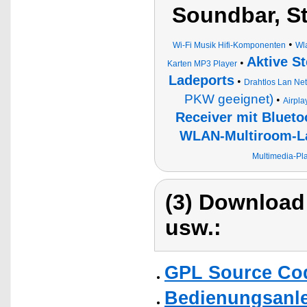
Soundbar, S
•
Wi-Fi Musik Hifi-Komponenten
Wl
Aktive S
•
Karten MP3 Player
Ladeports
•
Drahtlos Lan Ne
PKW geeignet)
•
Airpla
Receiver mit Blueto
WLAN-Multiroom-La
Multimedia-Pl
(3) Download
usw.:
GPL Source Co
Bedienungsanle