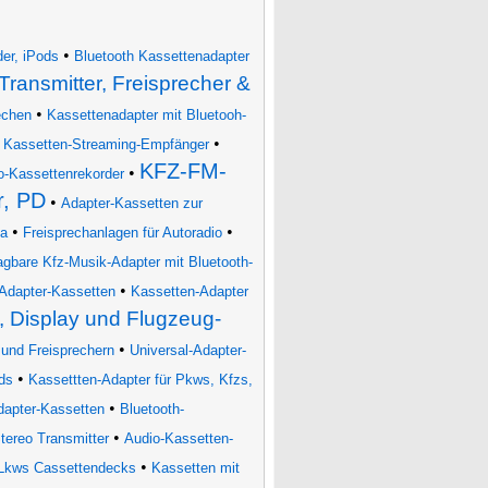
•
er, iPods
Bluetooth Kassettenadapter
Transmitter, Freisprecher &
•
echen
Kassettenadapter mit Bluetooh-
•
•
Kassetten-Streaming-Empfänger
KFZ-FM-
•
o-Kassettenrekorder
r, PD
•
Adapter-Kassetten zur
•
•
ia
Freisprechanlagen für Autoradio
agbare Kfz-Musik-Adapter mit Bluetooth-
•
Adapter-Kassetten
Kassetten-Adapter
h, Display und Flugzeug-
•
 und Freisprechern
Universal-Adapter-
•
ds
Kassettten-Adapter für Pkws, Kfzs,
•
dapter-Kassetten
Bluetooth-
•
tereo Transmitter
Audio-Kassetten-
•
, Lkws Cassettendecks
Kassetten mit