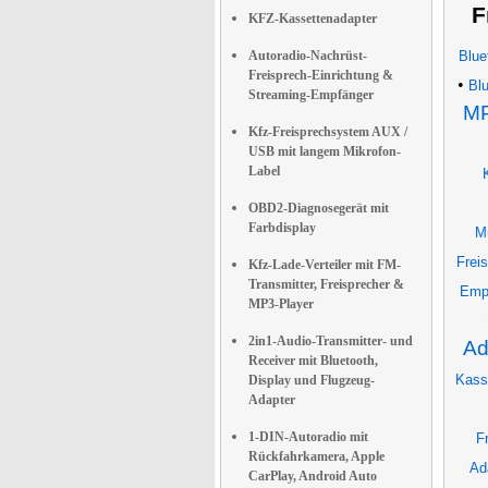
F
KFZ-Kassettenadapter
Autoradio-Nachrüst-
Blue
Freisprech-Einrichtung &
•
Blu
Streaming-Empfänger
MP
Kfz-Freisprechsystem AUX /
USB mit langem Mikrofon-
Label
OBD2-Diagnosegerät mit
Farbdisplay
M
Frei
Kfz-Lade-Verteiler mit FM-
Transmitter, Freisprecher &
Empf
MP3-Player
2in1-Audio-Transmitter- und
Ad
Receiver mit Bluetooth,
Kass
Display und Flugzeug-
Adapter
1-DIN-Autoradio mit
F
Rückfahrkamera, Apple
Ad
CarPlay, Android Auto