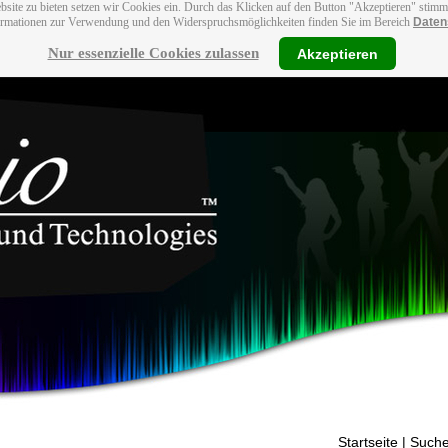
bsite zu bieten setzen wir Cookies ein. Durch das Klicken auf den Button "Akzeptieren" stim
ormationen zur Verwendung und den Widerspruchsmöglichkeiten finden Sie im Bereich
Daten
Nur essenzielle Cookies zulassen
Akzeptieren
Startseite
| Suche