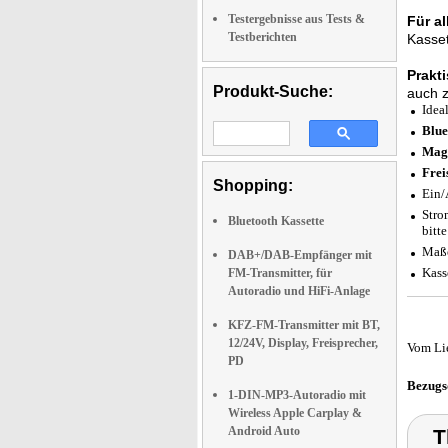
Testergebnisse aus Tests &
Für al
Testberichten
Kasset
Prakt
Produkt-Suche:
auch z
Idea
Blue
Magn
Frei
Shopping:
Ein/
Stro
Bluetooth Kassette
bitt
Maße
DAB+/DAB-Empfänger mit
Kass
FM-Transmitter, für
Autoradio und HiFi-Anlage
KFZ-FM-Transmitter mit BT,
12/24V, Display, Freisprecher,
Vom Li
PD
Bezugs
1-DIN-MP3-Autoradio mit
Wireless Apple Carplay &
Android Auto
T