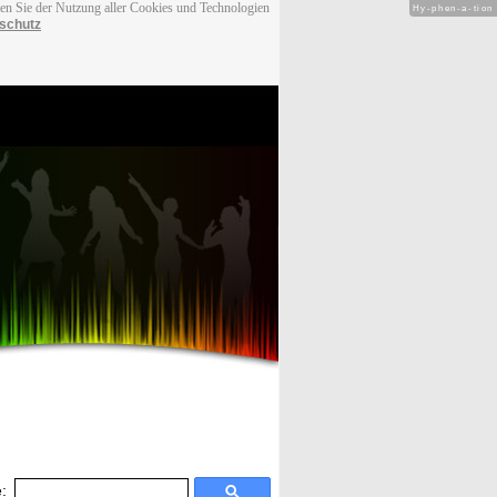
men Sie der Nutzung aller Cookies und Technologien
Hy-phen-a-tion
schutz
: