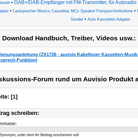
•
DAB+/DAB-Empfänger mit FM-Transmitter, für Autoradio
etooth
•
•
apter
Lautsprecher Musics Cassettes MCs Speaker Freisprechmikrofone
•
Sender
Auto Kassetten Adapter
) Download Handbuch, Treiber, Videos usw.:
ienungsanleitung (ZX1726 - auvisio Kabelloser Kassetten-Musik-
isprech-Funktion)
skussions-Forum rund um Auvisio Produkt a
ite: [1]
trag schreiben:
zername:
Synonym, unter dem Ihr Beitrag erscheinen soll