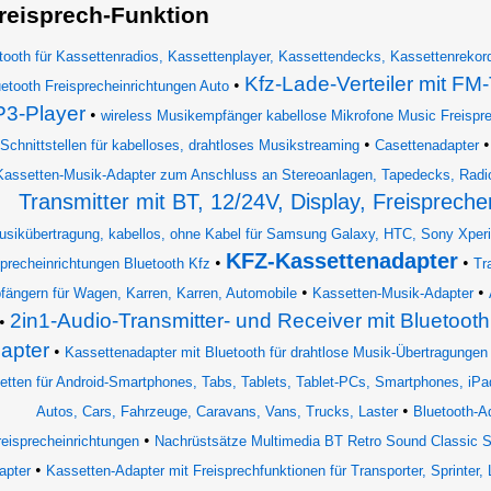
reisprech-Funktion
tooth für Kassettenradios, Kassettenplayer, Kassettendecks, Kassettenrekord
Kfz-Lade-Verteiler mit FM-
•
etooth Freisprecheinrichtungen Auto
3-Player
•
wireless Musikempfänger kabellose Mikrofone Music Freispr
•
Schnittstellen für kabelloses, drahtloses Musikstreaming
Casettenadapter
Kassetten-Musik-Adapter zum Anschluss an Stereoanlagen, Tapedecks, Radi
Transmitter mit BT, 12/24V, Display, Freispreche
usikübertragung, kabellos, ohne Kabel für Samsung Galaxy, HTC, Sony Xper
KFZ-Kassettenadapter
•
•
sprecheinrichtungen Bluetooth Kfz
Tr
•
•
ängern für Wagen, Karren, Karren, Automobile
Kassetten-Musik-Adapter
2in1-Audio-Transmitter- und Receiver mit Bluetoot
•
apter
•
Kassettenadapter mit Bluetooth für drahtlose Musik-Übertragungen
etten für Android-Smartphones, Tabs, Tablets, Tablet-PCs, Smartphones, iPa
•
Autos, Cars, Fahrzeuge, Caravans, Vans, Trucks, Laster
Bluetooth-A
•
reisprecheinrichtungen
Nachrüstsätze Multimedia BT Retro Sound Classic S
•
apter
Kassetten-Adapter mit Freisprechfunktionen für Transporter, Sprinter