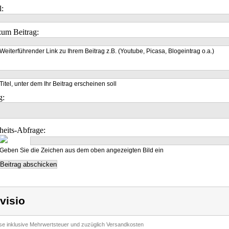
l:
um Beitrag:
Weiterführender Link zu Ihrem Beitrag z.B. (Youtube, Picasa, Blogeintrag o.a.)
Titel, unter dem Ihr Beitrag erscheinen soll
g:
heits-Abfrage:
Geben Sie die Zeichen aus dem oben angezeigten Bild ein
visio
ise inklusive Mehrwertsteuer und zuzüglich Versandkosten