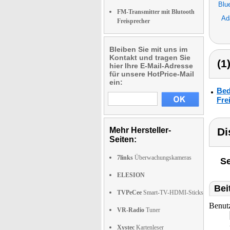
Blu
FM-Transmitter mit Blutooth
Ad
Freisprecher
Bleiben Sie mit uns im
Kontakt und tragen Sie
(1
hier Ihre E-Mail-Adresse
für unsere HotPrice-Mail
ein:
Bed
Fre
Mehr Hersteller-
Di
Seiten:
7links
Überwachungskameras
Se
ELESION
Bei
TVPeCee
Smart-TV-HDMI-Sticks
Benut
VR-Radio
Tuner
Xystec
Kartenleser