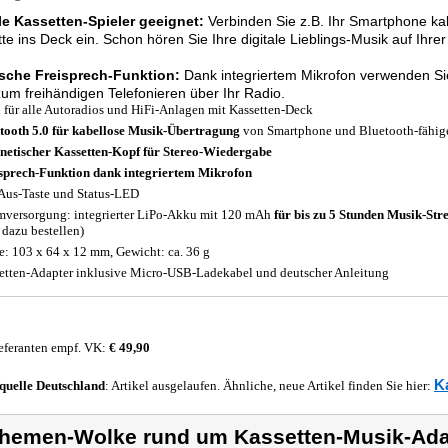
le Kassetten-Spieler geeignet:
Verbinden Sie z.B. Ihr Smartphone kab
te ins Deck ein. Schon hören Sie Ihre digitale Lieblings-Musik auf Ihre
ische Freisprech-Funktion:
Dank integriertem Mikrofon verwenden S
um freihändigen Telefonieren über Ihr Radio.
l für alle Autoradios und HiFi-Anlagen mit Kassetten-Deck
tooth 5.0 für kabellose Musik-Übertragung
von Smartphone und Bluetooth-fähige
etischer Kassetten-Kopf für Stereo-Wiedergabe
sprech-Funktion dank integriertem Mikrofon
Aus-Taste und Status-LED
mversorgung: integrierter LiPo-Akku mit 120 mAh
für bis zu 5 Stunden Musik-Str
e dazu bestellen)
: 103 x 64 x 12 mm, Gewicht: ca. 36 g
etten-Adapter inklusive Micro-USB-Ladekabel und deutscher Anleitung
eferanten empf. VK:
€ 49,90
K
quelle
Deutschland
: Artikel ausgelaufen. Ähnliche, neue Artikel finden Sie hier:
hemen-Wolke rund um Kassetten-Musik-Adap