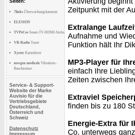
Aktivierung beginnt 
Seiten:
Zeitpunkt mit der A
7links
Überwachungskameras
ELESION
Extralange Laufzei
TVPeCee
Smart-TV-HDMI-Sticks
Aufnahme und Wiede
VR-Radio
Tuner
Funktion hält Ihr D
Xystec
Kartenleser
MP3-Player für Ihr
newgen medicals
Vibrations-
Bauchtrainer
einfach Ihre Liebli
Zeiten zwischen Ih
Service- & Support-
Website der Marke
Extraviel Speicher
Auvisio für die
Vertriebsgebiete
finden bis zu 180 
Deutschland,
Österreich und
Schweiz
Energie-Extra für I
Datenschutz
Co. unterwegs ganz
Impressum