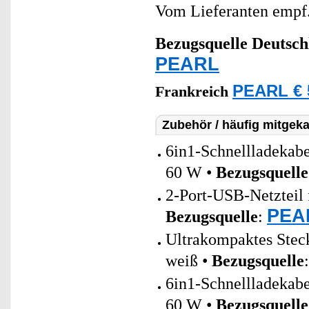
Vom Lieferanten emp
Bezugsquelle
Deutsch
PEARL
PEARL € 
Frankreich
Zubehör / häufig mitgeka
6in1-Schnellladeka
60 W •
Bezugsquelle
2-Port-USB-Netzteil 
PEAR
Bezugsquelle
:
Ultrakompaktes Stec
weiß •
Bezugsquelle
6in1-Schnellladeka
60 W •
Bezugsquelle