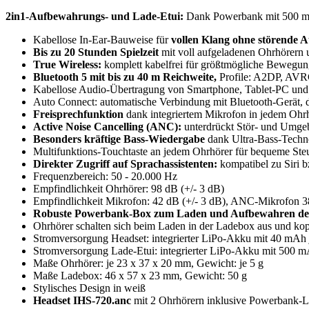
2in1-Aufbewahrungs- und Lade-Etui:
Dank Powerbank mit 500 mAh 
Kabellose In-Ear-Bauweise für
vollen Klang ohne störende 
Bis zu 20 Stunden Spielzeit
mit voll aufgeladenen Ohrhörern 
True Wireless:
komplett kabelfrei für größtmögliche Bewegung
Bluetooth 5 mit bis zu 40 m Reichweite,
Profile: A2DP, AV
Kabellose Audio-Übertragung von Smartphone, Tablet-PC und 
Auto Connect: automatische Verbindung mit Bluetooth-Gerät, d
Freisprechfunktion
dank integriertem Mikrofon in jedem Ohr
Active Noise Cancelling (ANC):
unterdrückt Stör- und Umge
Besonders kräftige Bass-Wiedergabe
dank Ultra-Bass-Techn
Multifunktions-Touchtaste an jedem Ohrhörer für bequeme Ste
Direkter Zugriff auf Sprachassistenten:
kompatibel zu Siri b
Frequenzbereich: 50 - 20.000 Hz
Empfindlichkeit Ohrhörer: 98 dB (+/- 3 dB)
Empfindlichkeit Mikrofon: 42 dB (+/- 3 dB), ANC-Mikrofon 3
Robuste Powerbank-Box zum Laden und Aufbewahren des
Ohrhörer schalten sich beim Laden in der Ladebox aus und ko
Stromversorgung Headset: integrierter LiPo-Akku mit 40 mAh j
Stromversorgung Lade-Etui: integrierter LiPo-Akku mit 500 
Maße Ohrhörer: je 23 x 37 x 20 mm, Gewicht: je 5 g
Maße Ladebox: 46 x 57 x 23 mm, Gewicht: 50 g
Stylisches Design in weiß
Headset IHS-720.anc
mit 2 Ohrhörern inklusive Powerbank-L