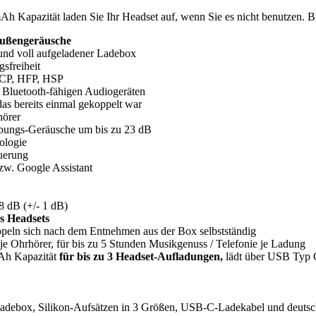
Kapazität laden Sie Ihr Headset auf, wenn Sie es nicht benutzen. Bi
Außengeräusche
und voll aufgeladener Ladebox
sfreiheit
RCP, HFP, HSP
Bluetooth-fähigen Audiogeräten
as bereits einmal gekoppelt war
hörer
bungs-Geräusche um bis zu 23 dB
ologie
uerung
zw. Google Assistant
8 dB (+/- 1 dB)
 Headsets
ppeln sich nach dem Entnehmen aus der Box selbstständig
e Ohrhörer, für bis zu 5 Stunden Musikgenuss / Telefonie je Ladung
mAh Kapazität
für bis zu 3 Headset-Aufladungen,
lädt über USB Typ C 
adebox, Silikon-Aufsätzen in 3 Größen, USB-C-Ladekabel und deutsc