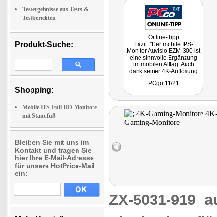
Testergebnisse aus Tests &
Testberichten
Online-Tipp
Produkt-Suche:
Fazit: "Der mobile IPS-
Monitor Auvisio EZM-300 ist
eine sinnvolle Ergänzung
im mobilen Alltag. Auch
dank seiner 4K-Auflösung
bietet er ein deutliches Plus
PCgo 11/21
an Bildschirmfläche, für alle
Shopping:
denen der Bildschirm Ihres
Notebooks oder
Smartphones nicht mehr
Mobile IPS-Full-HD-Monitore
ausreicht. Auch wer seine
mit Standfuß
Spielekonsole öfters
mitnehmen möchte, findet
hier eine praktikable und
transportable
Bleiben Sie mit uns im
Bildschirmlösung."
Kontakt und tragen Sie
hier Ihre E-Mail-Adresse
für unsere HotPrice-Mail
ein:
ZX-5031-919
a