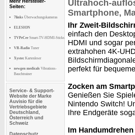
Ultrahoch-auflö
Mehr Hersteller-
Seiten:
Smartphone, M
7links
Überwachungskameras
Ihr Zweit-Bildschi
ELESION
einfach den Deskto
TVPeCee
Smart-TV-HDMI-Sticks
HDMI und sogar per
VR-Radio
Tuner
extrahohen 4K-UHD-
Bildschirmdiagonale
Xystec
Kartenleser
perfekt für bequem
newgen medicals
Vibrations-
Bauchtrainer
Zocken am Smartph
Service- & Support-
Genießen Sie Spiel
Website der Marke
Auvisio für die
Nintendo Switch! U
Vertriebsgebiete
Ihre Endgeräte soga
Deutschland,
Österreich und
Schweiz
Im Handumdrehen 
Datenschutz