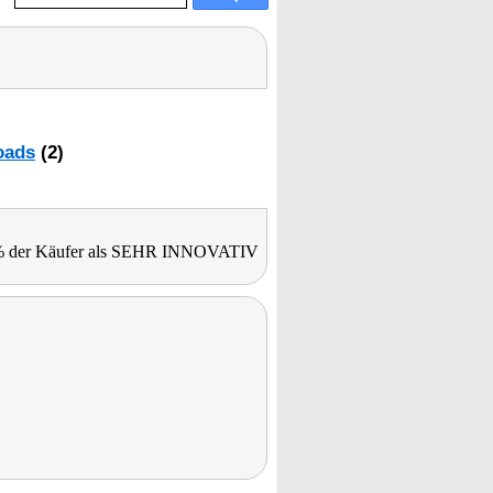
oads
(2)