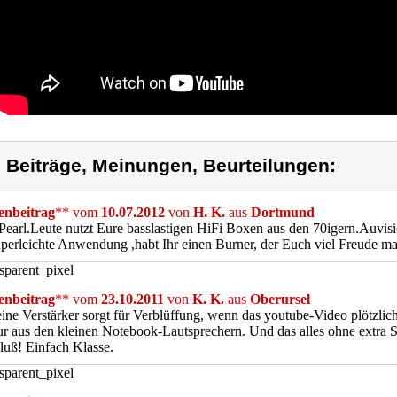
) Beiträge, Meinungen, Beurteilungen:
nbeitrag
** vom
10.07.2012
von
H. K.
aus
Dortmund
Pearl.Leute nutzt Eure basslastigen HiFi Boxen aus den 70igern.Auvisi
perleichte Anwendung ,habt Ihr einen Burner, der Euch viel Freude 
nbeitrag
** vom
23.10.2011
von
K. K.
aus
Oberursel
ine Verstärker sorgt für Verblüffung, wenn das youtube-Video plötzlich
nur aus den kleinen Notebook-Lautsprechern. Und das alles ohne extr
uß! Einfach Klasse.