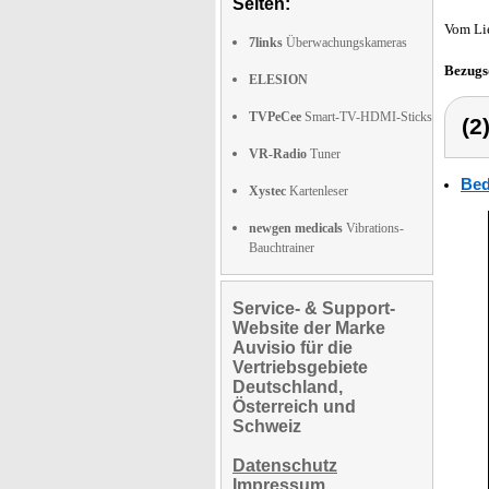
Seiten:
Vom Li
7links
Überwachungskameras
Bezugs
ELESION
TVPeCee
Smart-TV-HDMI-Sticks
(2
VR-Radio
Tuner
Bed
Xystec
Kartenleser
newgen medicals
Vibrations-
Bauchtrainer
Service- & Support-
Website der Marke
Auvisio für die
Vertriebsgebiete
Deutschland,
Österreich und
Schweiz
Datenschutz
Impressum