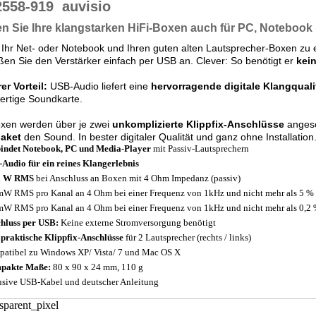
2558-919
auvisio
n Sie Ihre klangstarken HiFi-Boxen auch für PC, Notebook 
Ihr Net- oder Notebook und Ihren guten alten Lautsprecher-Boxen zu
ßen Sie den Verstärker einfach per USB an. Clever: So benötigt er
kei
er Vorteil:
USB-Audio liefert eine
hervorragende digitale Klangquali
ertige Soundkarte.
oxen werden über je zwei
unkomplizierte Klippfix-Anschlüsse
angesc
paket
den Sound. In bester digitaler Qualität und ganz ohne Installation
indet Notebook, PC und Media-Player
mit Passiv-Lautsprechern
Audio für ein reines Klangerlebnis
 1 W RMS
bei Anschluss an Boxen mit 4 Ohm Impedanz (passiv)
W RMS pro Kanal an 4 Ohm bei einer Frequenz von 1kHz und nicht mehr als 5 
W RMS pro Kanal an 4 Ohm bei einer Frequenz von 1kHz und nicht mehr als 0,
hluss per USB:
Keine externe Stromversorgung benötigt
 praktische Klippfix-Anschlüsse
für 2 Lautsprecher (rechts / links)
atibel zu Windows XP/ Vista/ 7 und Mac OS X
pakte Maße:
80 x 90 x 24 mm, 110 g
usive USB-Kabel und deutscher Anleitung