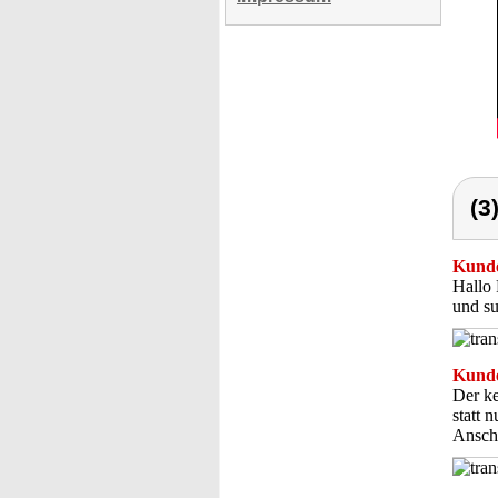
(3
Kunde
Hallo 
und su
Kunde
Der ke
statt 
Anschl