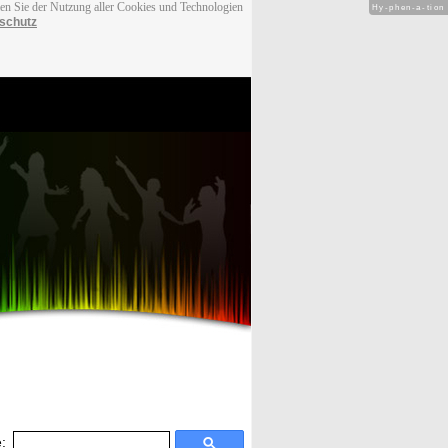
men Sie der Nutzung aller Cookies und Technologien
Hy-phen-a-tion
schutz
: