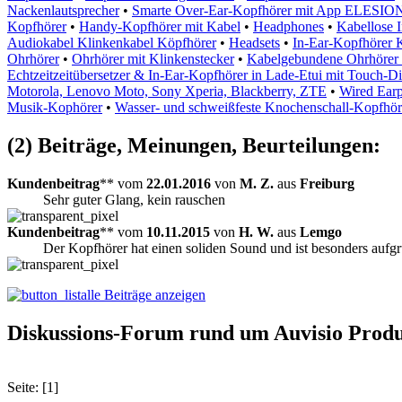
Nackenlautsprecher
•
Smarte Over-Ear-Kopfhörer mit App ELESIO
Kopfhörer
•
Handy-Kopfhörer mit Kabel
•
Headphones
•
Kabellose 
Audiokabel Klinkenkabel Köpfhörer
•
Headsets
•
In-Ear-Kopfhörer 
Ohrhörer
•
Ohrhörer mit Klinkenstecker
•
Kabelgebundene Ohrhörer 
Echtzeitzeitübersetzer & In-Ear-Kopfhörer in Lade-Etui mit Touch-
Motorola, Lenovo Moto, Sony Xperia, Blackberry, ZTE
•
Wired Earp
Musik-Kophörer
•
Wasser- und schweißfeste Knochenschall-Kopfhöre
(2) Beiträge, Meinungen, Beurteilungen:
Kundenbeitrag
** vom
22.01.2016
von
M. Z.
aus
Freiburg
Sehr guter Glang, kein rauschen
Kundenbeitrag
** vom
10.11.2015
von
H. W.
aus
Lemgo
Der Kopfhörer hat einen soliden Sound und ist besonders aufgr
alle Beiträge anzeigen
Diskussions-Forum rund um Auvisio Produ
Seite: [1]