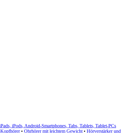
iPads, iPods, Android-Smartphones, Tabs, Tablets, Tablet-PCs
-Kopfhörer
•
Ohrhörer mit leichtem Gewicht
•
Hörverstärker und