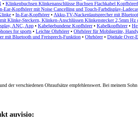
N
•
Klinkenbuchsen Klinkenanschlüsse Buchsen Flachkabel Kopfhöre
In-Ear-Kopfhörer mit Noise Cancelling und Touch-Farbdisplay-Ladeca
Klinke
•
In-Ear-Kopfhörer
•
Akku-TV-Nackenlautsprecher mit Bluetoot
mit Klinke-Steckern, Klinken-Anschlüssen Klinkenstecker 2,5mm Hz
Display, ANC, App
•
Kabelgebundene Kopfhörer
•
Kabelkopfhörer
•
He
hones for sports
•
Leichte Ohrhörer
•
Ohrhörer für Mobilgeräte, Hand
r mit Bluetooth und Freisprech-Funktion
•
Ohrhörer
•
Digitale Over-
und der verschiedenen Ohraufsätze empfehlenswert. Bei meinem Sohn ist
kt auvisio: