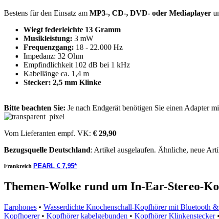
Bestens für den Einsatz am
MP3-, CD-, DVD- oder Mediaplayer
un
Wiegt federleichte 13 Gramm
Musikleistung:
3 mW
Frequenzgang:
18 - 22.000 Hz
Impedanz: 32 Ohm
Empfindlichkeit 102 dB bei 1 kHz
Kabellänge ca. 1,4 m
Stecker: 2,5 mm Klinke
Bitte beachten Sie:
Je nach Endgerät benötigen Sie einen Adapter m
Vom Lieferanten empf. VK:
€ 29,90
Bezugsquelle
Deutschland
: Artikel ausgelaufen. Ähnliche, neue Arti
PEARL € 7,95*
Frankreich
Themen-Wolke rund um In-Ear-Stereo-Ko
Earphones
•
Wasserdichte Knochenschall-Kopfhörer mit Bluetooth 
Kopfhoerer
•
Kopfhörer kabelgebunden
•
Kopfhörer Klinkenstecker