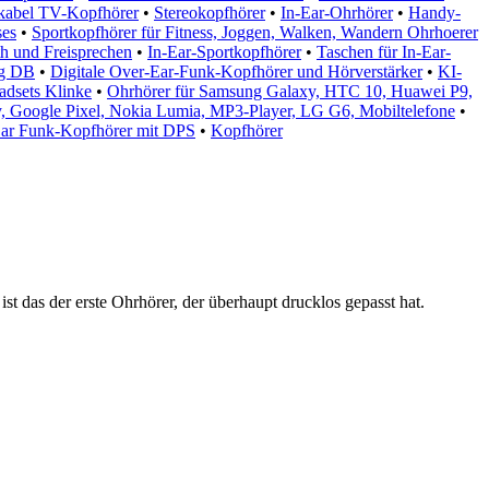
rkabel TV-Kopfhörer
•
Stereokopfhörer
•
In-Ear-Ohrhörer
•
Handy-
ses
•
Sportkopfhörer für Fitness, Joggen, Walken, Wandern Ohrhoerer
h und Freisprechen
•
In-Ear-Sportkopfhörer
•
Taschen für In-Ear-
 g DB
•
Digitale Over-Ear-Funk-Kopfhörer und Hörverstärker
•
KI-
adsets Klinke
•
Ohrhörer für Samsung Galaxy, HTC 10, Huawei P9,
y, Google Pixel, Nokia Lumia, MP3-Player, LG G6, Mobiltelefone
•
Ear Funk-Kopfhörer mit DPS
•
Kopfhörer
 das der erste Ohrhörer, der überhaupt drucklos gepasst hat.