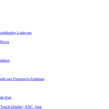
Farbdisplay-Ladecase
Player
Ladebox
oth und Freisprech-Funktion
de-Etui
it Touch-Display, ANC, App