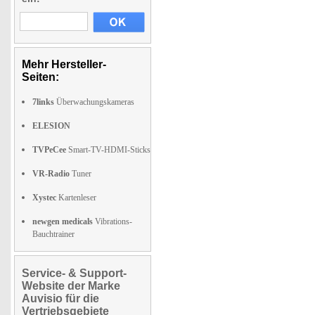
Mehr Hersteller-
Seiten:
7links
Überwachungskameras
ELESION
TVPeCee
Smart-TV-HDMI-Sticks
VR-Radio
Tuner
Xystec
Kartenleser
newgen medicals
Vibrations-
Bauchtrainer
Service- & Support-
Website der Marke
Auvisio für die
Vertriebsgebiete