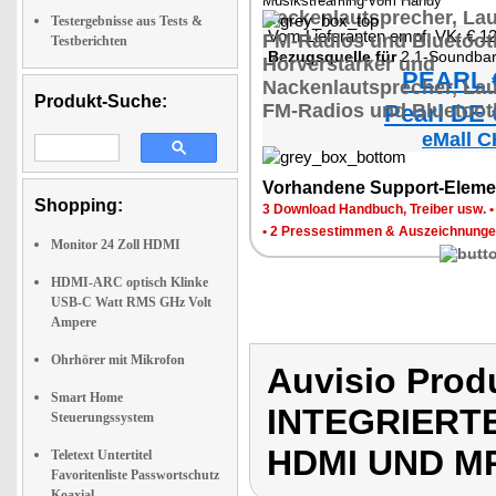
Musikstreaming vom Handy
Testergebnisse aus Tests &
Vom Lieferanten empf. VK: € 1
Testberichten
Bezugsquelle für
2.1-Soundbar mit integriertem Subwo
PEARL €
Produkt-Suche:
Pearl DE 
eMall C
Vorhandene Support-Eleme
Shopping:
3 Download Handbuch, Treiber usw.
•
2 Pressestimmen & Auszeichnung
Monitor 24 Zoll HDMI
HDMI-ARC optisch Klinke
USB-C Watt RMS GHz Volt
Ampere
Ohrhörer mit Mikrofon
Auvisio Pro
Smart Home
INTEGRIERT
Steuerungssystem
HDMI UND M
Teletext Untertitel
Favoritenliste Passwortschutz
Koaxial