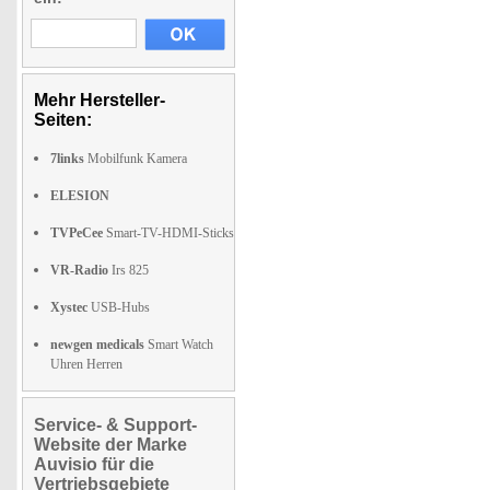
Mehr Hersteller-
Seiten:
7links
Mobilfunk Kamera
ELESION
TVPeCee
Smart-TV-HDMI-Sticks
VR-Radio
Irs 825
Xystec
USB-Hubs
newgen medicals
Smart Watch
Uhren Herren
Service- & Support-
Website der Marke
Auvisio für die
Vertriebsgebiete