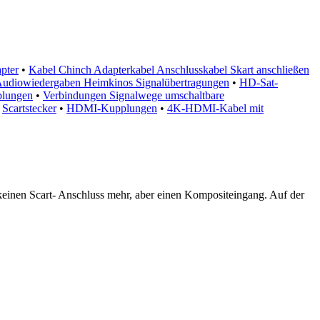
pter
•
Kabel Chinch Adapterkabel Anschlusskabel Skart anschließen
Audiowiedergaben Heimkinos Signalübertragungen
•
HD-Sat-
lungen
•
Verbindungen Signalwege umschaltbare
•
Scartstecker
•
HDMI-Kupplungen
•
4K-HDMI-Kabel mit
 keinen Scart- Anschluss mehr, aber einen Kompositeingang. Auf der