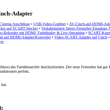
nch-Adapter
Cinema Anschlüsse
•
USB-Video-Grabber
•
AV-Cinch-auf-HDMI-Ada
cker auf SCART-Stecker
•
Verkabelungen Stereo Fernseher Eingänge 
-Rekorder mit HDMI, Farbdisplay & Live-Streaming
•
SCART-Kupp
art auf HDMI-Adapter/Konverter
•
Video-SCART-Adapter auf Cinch
er
chluss) das Familienarchiv durchzuforsten. Der neue Fernseher hat gar
nktioniert perfekt.
 hat.
):