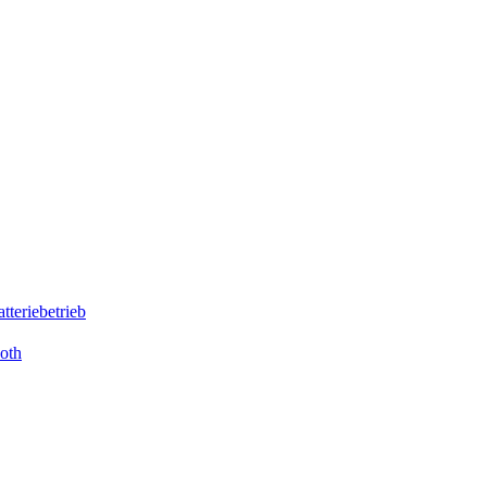
teriebetrieb
oth