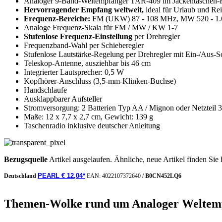
Analoger 9-Band-Weltempfänger TAR-409 im Jackentaschen-
Hervorragender Empfang weltweit,
ideal für Urlaub und Rei
Frequenz-Bereiche:
FM (UKW) 87 - 108 MHz, MW 520 - 1.63
Analoge Frequenz-Skala für FM / MW / KW 1-7
Stufenlose Frequenz-Einstellung
per Drehregler
Frequenzband-Wahl
per Schieberegler
Stufenlose Lautstärke-Regelung per Drehregler mit Ein-/Aus-Sc
Teleskop-Antenne, ausziehbar bis 46 cm
Integrierter Lautsprecher: 0,5 W
Kopfhörer-Anschluss
(3,5-mm-Klinken-Buchse)
Handschlaufe
Ausklappbarer Aufsteller
Stromversorgung: 2 Batterien Typ AA / Mignon oder Netzteil 3 V
Maße: 12 x 7,7 x 2,7 cm, Gewicht: 139 g
Taschenradio inklusive deutscher Anleitung
Bezugsquelle
Artikel ausgelaufen. Ähnliche, neue Artikel finden Sie 
PEARL € 12,04*
Deutschland
EAN:
4022107372640
/
B0CN452LQ6
Themen-Wolke rund um Analoger Weltemp