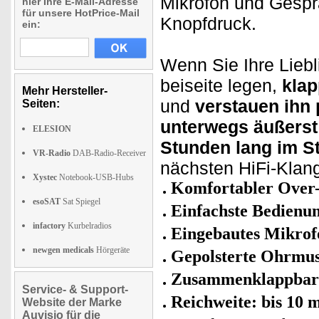
Mikrofon und Gespr
hier Ihre E-Mail-Adresse
für unsere HotPrice-Mail
Knopfdruck.
ein:
Wenn Sie Ihre Lieb
beiseite legen,
kla
Mehr Hersteller-
und
verstauen ihn 
Seiten:
unterwegs äußerst 
ELESION
Stunden lang im 
VR-Radio
DAB-Radio-Receiver
nächsten HiFi-Klang
Xystec
Notebook-USB-Hubs
Komfortabler Over-
esoSAT
Sat Spiegel
Einfachste Bedienu
infactory
Kurbelradios
Eingebautes Mikrof
newgen medicals
Hörgeräte
Gepolsterte Ohrmus
Zusammenklappbar
Service- & Support-
Reichweite: bis 10 
Website der Marke
Auvisio für die