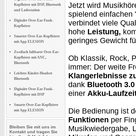
Jetzt wird Musikhö
Kopfhörer mit DSP, Bluetooth
und Ladestation
spielend einfachen 
Digitaler Over-Ear Funk-
verbindet viele Qua
Kopfhörer
hohe
Leistung,
kom
Smarter Over-Ear-Kopfhörer
geringes Gewicht f
mit App ELESION
Zweifach faltbarer Over-Ear-
Ob Klassik, Rock, P
Kopfhörer mit ANC,
Bluetooth
immer: Der weite F
Leichtes Kinder-Headset
Klangerlebnisse z
Bluetooth
dank
Bluetooth 3.0
Digitaler Over-Ear Funk-
einer
Akku-Laufzei
Kopfhörer mit DSP
Smarte Over-Ear-Kopfhörer
Die Bedienung ist d
mit App ELESION
Funktionen
per Fin
Musikwiedergabe, L
Bleiben Sie mit uns im
Kontakt und tragen Sie