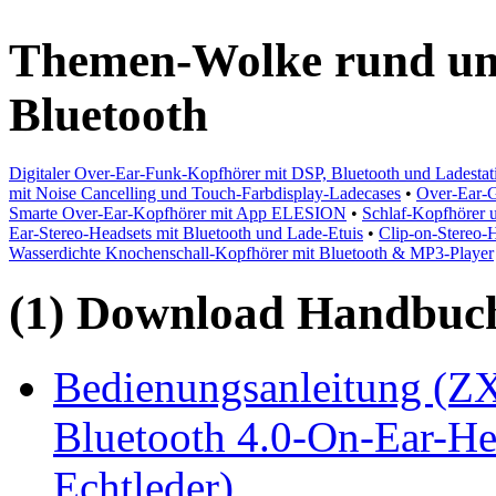
Themen-Wolke rund um
Bluetooth
Digitaler Over-Ear-Funk-Kopfhörer mit DSP, Bluetooth und Ladestat
mit Noise Cancelling und Touch-Farbdisplay-Ladecases
•
Over-Ear-
Smarte Over-Ear-Kopfhörer mit App ELESION
•
Schlaf-Kopfhörer u
Ear-Stereo-Headsets mit Bluetooth und Lade-Etuis
•
Clip-on-Stereo-
Wasserdichte Knochenschall-Kopfhörer mit Bluetooth & MP3-Player
(1) Download Handbuch,
Bedienungsanleitung (Z
Bluetooth 4.0-On-Ear-He
Echtleder)