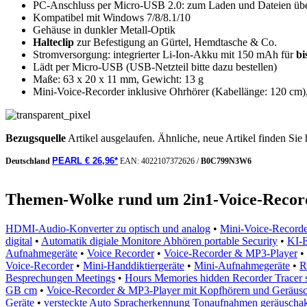
PC-Anschluss per Micro-USB 2.0: zum Laden und Dateien übe
Kompatibel mit Windows 7/8/8.1/10
Gehäuse in dunkler Metall-Optik
Halteclip
zur Befestigung an Gürtel, Hemdtasche & Co.
Stromversorgung: integrierter Li-Ion-Akku mit 150 mAh für
bi
Lädt per Micro-USB (USB-Netzteil bitte dazu bestellen)
Maße: 63 x 20 x 11 mm, Gewicht: 13 g
Mini-Voice-Recorder inklusive Ohrhörer (Kabellänge: 120 cm
Bezugsquelle
Artikel ausgelaufen. Ähnliche, neue Artikel finden Sie 
PEARL € 26,96*
Deutschland
EAN:
4022107372626
/
B0C799N3W6
Themen-Wolke rund um 2in1-Voice-Recor
HDMI-Audio-Konverter zu optisch und analog
•
Mini-Voice-Recorde
digital
•
Automatik digiale Monitore Abhören portable Security
•
KI-E
Aufnahmegeräte
•
Voice Recorder
•
Voice-Recorder & MP3-Player
•
Voice-Recorder
•
Mini-Handdiktiergeräte
•
Mini-Aufnahmegeräte
•
R
Besprechungen Meetings
•
Hours Memories hidden Recorder Tracer s
GB cm
•
Voice-Recorder & MP3-Player mit Kopfhörern und Geräus
Geräte
•
versteckte Auto Spracherkennung Tonaufnahmen geräuschakt