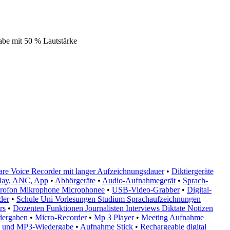
abe mit 50 % Lautstärke
are Voice Recorder mit langer Aufzeichnungsdauer
•
Diktiergeräte
play, ANC, App
•
Abhörgeräte
•
Audio-Aufnahmegerät
•
Sprach-
icrofon Mikrophone Microphonee
•
USB-Video-Grabber
•
Digital-
der
•
Schule Uni Vorlesungen Studium Sprachaufzeichnungen
rs
•
Dozenten Funktionen Journalisten Interviews Diktate Notizen
dergaben
•
Micro-Recorder
•
Mp 3 Player
•
Meeting Aufnahme
SB und MP3-Wiedergabe
•
Aufnahme Stick
•
Rechargeable digital