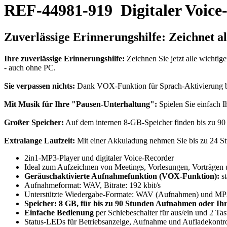
REF-44981-919
Digitaler Voic
Zuverlässige Erinnerungshilfe:
Zeichnet a
Ihre zuverlässige Erinnerungshilfe:
Zeichnen Sie jetzt alle wichtig
- auch ohne PC.
Sie verpassen nichts:
Dank VOX-Funktion für Sprach-Aktivierung beg
Mit Musik für Ihre "Pausen-Unterhaltung":
Spielen Sie einfach 
Großer Speicher:
Auf dem internen 8-GB-Speicher finden bis zu 9
Extralange Laufzeit:
Mit einer Akkuladung nehmen Sie bis zu 24 St
2in1-MP3-Player und digitaler Voice-Recorder
Ideal zum Aufzeichnen von Meetings, Vorlesungen, Vorträgen 
Geräuschaktivierte Aufnahmefunktion (VOX-Funktion):
st
Aufnahmeformat: WAV, Bitrate: 192 kbit/s
Unterstützte Wiedergabe-Formate: WAV (Aufnahmen) und MP
Speicher: 8 GB, für bis zu 90 Stunden Aufnahmen oder Ih
Einfache Bedienung
per Schiebeschalter für aus/ein und 2 Tast
Status-LEDs für Betriebsanzeige, Aufnahme und Aufladekontro