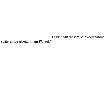
Fazit: "Mit diesem Mini-Aufnahmeger
r späteren Bearbeitung am PC auf."