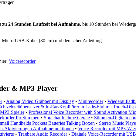
rtragen
s zu 24 Stunden Laufzeit bei Aufnahme,
bis 10 Stunden bei Wiederg
), Micro-USB-Kabel (80 cm) und deutscher Anleitung
hier:
Voicerecorder
der & MP3-Player
r
•
Analog-Video-Grabber mit Display
•
Minirecorder
•
Wiederaufladb
chtzeitzeitübersetzer & In-Ear-Kopfhörer in Lade-Etui mit Touch-Dis
MP3-Spieler
•
Professional Voice Recorder with Sound Activation M
ekorder für Stimmen
•
Sprachaufnahme Geräte
•
Stimmen-Digitalrecor
mall Handhelds Pockets Batteries Talking Boxen
•
Stereo Music Playe
ch-Aktivierungen Aufnahmefunktionen
•
Voice Recorder mit MP3-Wie
ivierte
•
Tragbare Audio Recorder
•
Digitale Voice-Recorder mit U