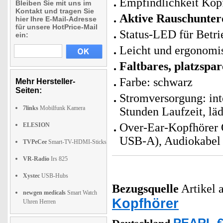
Empfindlichkeit Kop
Bleiben Sie mit uns im
Kontakt und tragen Sie
Aktive Rauschunte
hier Ihre E-Mail-Adresse
für unsere HotPrice-Mail
Status-LED für Betri
ein:
Leicht und ergonomi
Faltbares, platzspa
Farbe: schwarz
Mehr Hersteller-
Seiten:
Stromversorgung: int
7links
Mobilfunk Kamera
Stunden Laufzeit, läd
Over-Ear-Kopfhörer 
ELESION
USB-A), Audiokabel 
TVPeCee
Smart-TV-HDMI-Sticks
VR-Radio
Irs 825
Xystec
USB-Hubs
Bezugsquelle
Artikel a
newgen medicals
Smart Watch
Kopfhörer
Uhren Herren