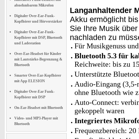
abnehmbarem Mikrofon
Langanhaltender 
Digitaler Over-Ear-Funk-
Akku ermöglicht bi
Kopfhörer und Hörverstärker
Sie Ihre Musik übe
Digitaler Over-Ear-Funk-
nachladen zu müss
Kopfhörer mit DSP, Bluetooth
und Ladestation
Für Musikgenuss und 
Over-Ear-Headset für Kinder
Bluetooth 5.3 für k
mit Lautstärke-Begrenzung &
Reichweite: bis zu 1
Bluetooth
Unterstützte Blueto
Smarter Over-Ear-Kopfhörer
mit App ELESION
Audio-Eingang (3,5-
ohne Bluetooth wie 
Digitaler Over-Ear Funk-
Kopfhörer mit DSP
Auto-Connect: verbin
On-Ear-Headset mit Bluetooth
gekoppelt waren
Video- und MP3-Player mit
Integriertes Mikrof
Bluetooth
Frequenzbereich: 20