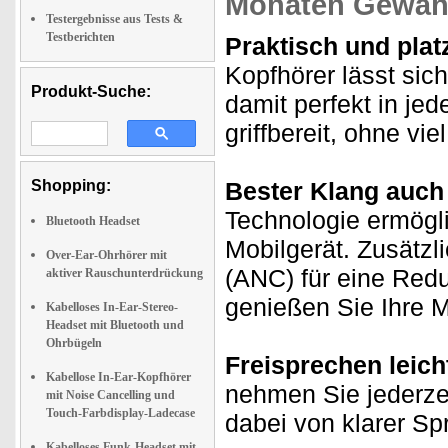
Monaten Gewähr
Testergebnisse aus Tests &
Testberichten
Praktisch und pla
Kopfhörer lässt si
Produkt-Suche:
damit perfekt in je
griffbereit, ohne vie
Shopping:
Bester Klang auch
Technologie ermögli
Bluetooth Headset
Mobilgerät. Zusätzl
Over-Ear-Ohrhörer mit
(ANC) für eine Re
aktiver Rauschunterdrückung
genießen Sie Ihre 
Kabelloses In-Ear-Stereo-
Headset mit Bluetooth und
Ohrbügeln
Freisprechen leich
Kabellose In-Ear-Kopfhörer
nehmen Sie jederze
mit Noise Cancelling und
Touch-Farbdisplay-Ladecase
dabei von klarer Spr
Kabelloses Funk-Headset mit