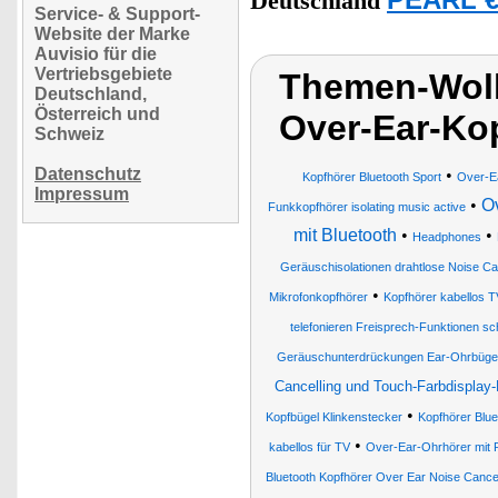
PEARL €
Deutschland
Service- & Support-
Website der Marke
Auvisio für die
Vertriebsgebiete
Themen-Wolk
Deutschland,
Österreich und
Over-Ear-Kop
Schweiz
Datenschutz
•
Kopfhörer Bluetooth Sport
Over-E
Impressum
•
O
Funkkopfhörer isolating music active
mit Bluetooth
•
•
Headphones
Geräuschisolationen drahtlose Noise Ca
•
Mikrofonkopfhörer
Kopfhörer kabellos T
telefonieren Freisprech-Funktionen s
Geräuschunterdrückungen Ear-Ohrbüge
Cancelling und Touch-Farbdisplay
•
Kopfbügel Klinkenstecker
Kopfhörer Blue
•
kabellos für TV
Over-Ear-Ohrhörer mit
Bluetooth Kopfhörer Over Ear Noise Cancel