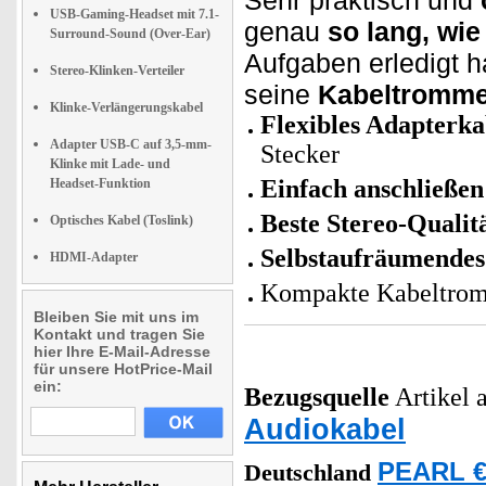
Sehr praktisch und
USB-Gaming-Headset mit 7.1-
genau
so lang, wie
Surround-Sound (Over-Ear)
Aufgaben erledigt ha
Stereo-Klinken-Verteiler
seine
Kabeltromme
Klinke-Verlängerungskabel
Flexibles Adapterka
Adapter USB-C auf 3,5-mm-
Stecker
Klinke mit Lade- und
Einfach anschließen
Headset-Funktion
Beste Stereo-Qualit
Optisches Kabel (Toslink)
Selbstaufräumendes
HDMI-Adapter
Kompakte Kabeltromm
Bleiben Sie mit uns im
Kontakt und tragen Sie
hier Ihre E-Mail-Adresse
für unsere HotPrice-Mail
ein:
Bezugsquelle
Artikel a
Audiokabel
PEARL €
Deutschland