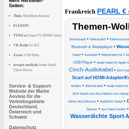
Mehr Hersteller-
Seiten:
PEARL € 
Frankreich
7links
Mobilfunk Kamera
Themen-Wolk
ELESION
TVPeCee
Smart-TV-HDMI-Sticks
•
•
Stereokabel
Klinkekabel
Klinkensteck
VR-Radio
Irs 825
•
Wasse
Bluetooth & Mediaplayer
•
•
Xystec
USB-Hubs
Kabel
Auxkabel
Klinkekabel mit 2 
•
USB-Player
Audio Kabel für Apple
newgen medicals
Smart Watch
Cinch-Audiokabel
•
Uhren Herren
AUX-Kab
Scart auf HDMI-Adapter/K
•
•
Service- & Support-
Kindles
Klinkenkabel
Audio-Kabel für
Website der Marke
AUX-Kabel zum Anschließen von Handys,
Auvisio für die
•
•
D
Vertriebsgebiete
Klinke-Anschlüssen
Kopfhörer-Kabel
Deutschland,
•
Stecker
Aux Kabel kaufen
Österreich und
Wasserdichte Sport-
Schweiz
Datenschutz