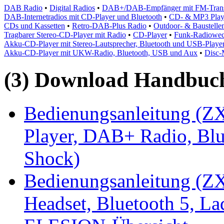
DAB Radio
•
Digital Radios
•
DAB+/DAB-Empfänger mit FM-Transmi
DAB-Internetradios mit CD-Player und Bluetooth
•
CD- & MP3 Play
CDs und Kassetten
•
Retro-DAB-Plus Radio
•
Outdoor- & Baustelle
Tragbarer Stereo-CD-Player mit Radio
•
CD-Player
•
Funk-Radioweck
Akku-CD-Player mit Stereo-Lautsprecher, Bluetooth und USB-Playe
Akku-CD-Player mit UKW-Radio, Bluetooth, USB und Aux
•
Disc-
(3) Download Handbuch,
Bedienungsanleitung (ZX
Player, DAB+ Radio, Blu
Shock)
Bedienungsanleitung (ZX
Headset, Bluetooth 5, La