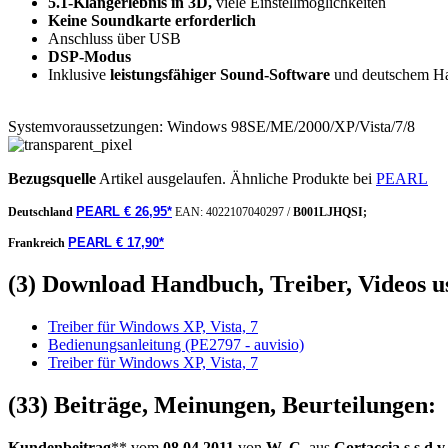
5.1-Klangerlebnis in 3D,
viele Einstellmöglichkeiten
Keine Soundkarte erforderlich
Anschluss über USB
DSP-Modus
Inklusive
leistungsfähiger Sound-Software
und deutschem H
Systemvoraussetzungen: Windows 98SE/ME/2000/XP/Vista/7/8
Bezugsquelle
Artikel ausgelaufen. Ähnliche Produkte bei
PEARL
PEARL € 26,95*
Deutschland
EAN:
4022107040297
/
B001LJHQSI;
PEARL € 17,90*
Frankreich
(3) Download Handbuch, Treiber, Videos u
Treiber für Windows XP, Vista, 7
Bedienungsanleitung (PE2797 - auvisio)
Treiber für Windows XP, Vista, 7
(33) Beiträge, Meinungen, Beurteilungen:
Kundenbeitrag
** vom
08.04.2011
von
W. C.
aus
Cortaccia s.s.d.