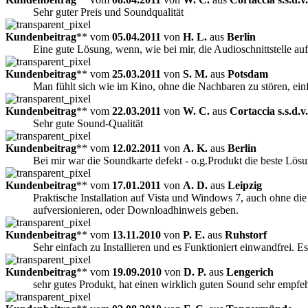
Sehr guter Preis und Soundqualität
Kundenbeitrag
** vom
05.04.2011
von
H. L.
aus
Berlin
Eine gute Lösung, wenn, wie bei mir, die Audioschnittstelle auf
Kundenbeitrag
** vom
25.03.2011
von
S. M.
aus
Potsdam
Man fühlt sich wie im Kino, ohne die Nachbaren zu stören, ein
Kundenbeitrag
** vom
22.03.2011
von
W. C.
aus
Cortaccia s.s.d.
Sehr gute Sound-Qualität
Kundenbeitrag
** vom
12.02.2011
von
A. K.
aus
Berlin
Bei mir war die Soundkarte defekt - o.g.Produkt die beste Lös
Kundenbeitrag
** vom
17.01.2011
von
A. D.
aus
Leipzig
Praktische Installation auf Vista und Windows 7, auch ohne di
aufversionieren, oder Downloadhinweis geben.
Kundenbeitrag
** vom
13.11.2010
von
P. E.
aus
Ruhstorf
Sehr einfach zu Installieren und es Funktioniert einwandfrei. 
Kundenbeitrag
** vom
19.09.2010
von
D. P.
aus
Lengerich
sehr gutes Produkt, hat einen wirklich guten Sound sehr empfe