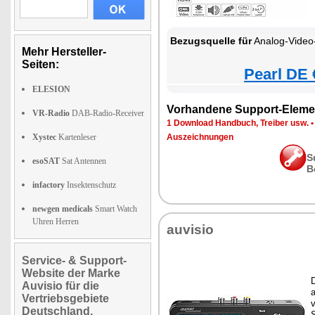
Bezugsquelle für
Analog-Video-G
Mehr Hersteller-
Seiten:
Pearl DE 
ELESION
Vorhandene Support-Eleme
VR-Radio
DAB-Radio-Receiver
1 Download Handbuch, Treiber usw.
Xystec
Kartenleser
Auszeichnungen
S
esoSAT
Sat Antennen
B
infactory
Insektenschutz
newgen medicals
Smart Watch
Uhren Herren
auvisio
Service- & Support-
Website der Marke
D
Auvisio für die
Vertriebsgebiete
Deutschland,