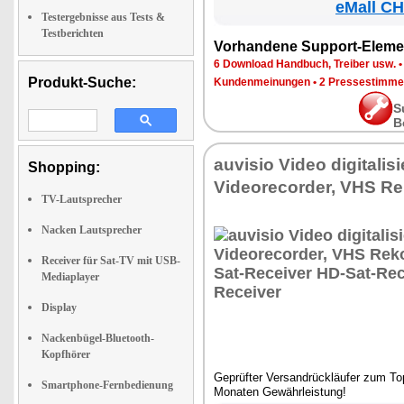
eMall CH
Testergebnisse aus Tests &
Testberichten
Vorhandene Support-Eleme
6 Download Handbuch, Treiber usw.
Produkt-Suche:
Kundenmeinungen
•
2 Pressestimme
S
B
auvisio Video digitalis
Shopping:
Videorecorder, VHS Re
TV-Lautsprecher
Nacken Lautsprecher
Receiver für Sat-TV mit USB-
Mediaplayer
Display
Nackenbügel-Bluetooth-
Kopfhörer
Geprüfter Versandrückläufer zum Top
Smartphone-Fernbedienung
Monaten Gewährleistung!