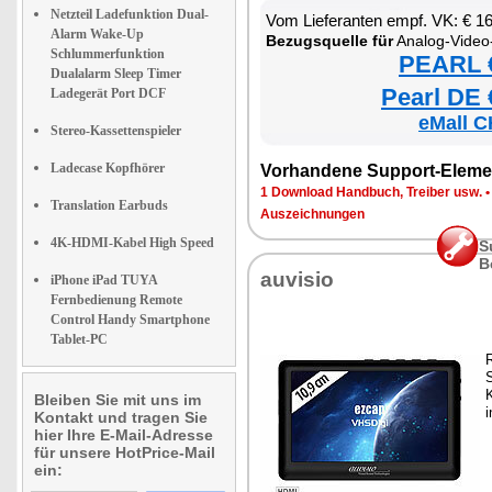
Netzteil Ladefunktion Dual-
Vom Lieferanten empf. VK: € 1
Alarm Wake-Up
Bezugsquelle für
Analog-Video-G
Schlummerfunktion
PEARL €
Dualalarm Sleep Timer
Pearl DE 
Ladegerät Port DCF
eMall C
Stereo-Kassettenspieler
Ladecase Kopfhörer
Vorhandene Support-Eleme
1 Download Handbuch, Treiber usw.
Translation Earbuds
Auszeichnungen
4K-HDMI-Kabel High Speed
S
B
auvisio
iPhone iPad TUYA
Fernbedienung Remote
Control Handy Smartphone
Tablet-PC
R
Bleiben Sie mit uns im
i
Kontakt und tragen Sie
hier Ihre E-Mail-Adresse
für unsere HotPrice-Mail
ein: