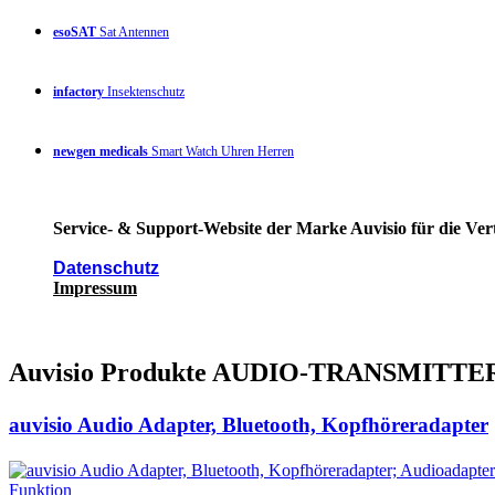
esoSAT
Sat Antennen
infactory
Insektenschutz
newgen medicals
Smart Watch Uhren Herren
Service- & Support-Website der Marke Auvisio für die Ver
Datenschutz
Impressum
Auvisio Produkte AUDIO-TRANSMI
auvisio Audio Adapter, Bluetooth, Kopfhöreradapter