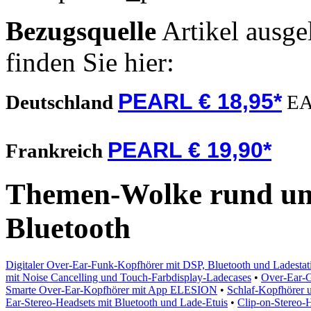
Bezugsquelle
Artikel ausge
finden Sie hier:
PEARL € 18,95*
Deutschland
EA
PEARL € 19,90*
Frankreich
Themen-Wolke rund um
Bluetooth
Digitaler Over-Ear-Funk-Kopfhörer mit DSP, Bluetooth und Ladestat
mit Noise Cancelling und Touch-Farbdisplay-Ladecases
•
Over-Ear-
Smarte Over-Ear-Kopfhörer mit App ELESION
•
Schlaf-Kopfhörer u
Ear-Stereo-Headsets mit Bluetooth und Lade-Etuis
•
Clip-on-Stereo-