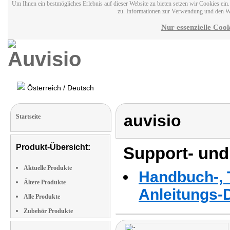
Um Ihnen ein bestmögliches Erlebnis auf dieser Website zu bieten setzen wir Cookies ei
zu. Informationen zur Verwendung und den W
Nur essenzielle Cook
Österreich / Deutsch
auvisio
Startseite
Produkt-Übersicht:
Support- und
Aktuelle Produkte
Handbuch-, T
Ältere Produkte
Anleitungs-
Alle Produkte
Zubehör Produkte