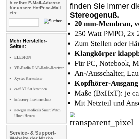
hier Ihre E-Mail-Adresse
finden Sie immer d
für unsere HotPrice-Mail
ein:
Stereogenuß.
20 mm-Membran, v
250 Watt PMPO, 2x 
Mehr Hersteller-
Zum Stellen oder Hän
Seiten:
Klangkörper klapp
ELESION
Für PC, Notebook, M
VR-Radio
DAB-Radio-Receiver
An-/Ausschalter, Lau
Xystec
Kartenleser
Kopfhörer-Ausgang 
esoSAT
Sat Antennen
Maße (BxHxT): je ca
infactory
Insektenschutz
Mit Netzteil und An
newgen medicals
Smart Watch
Uhren Herren
Service- & Support-
Website der Marke