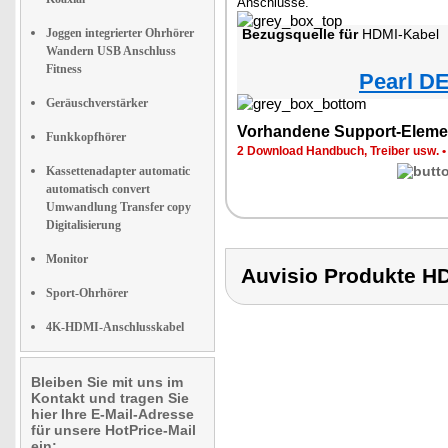
Anschlüsse.
Joggen integrierter Ohrhörer
Bezugsquelle für
HDMI-Kabel
Wandern USB Anschluss
Fitness
Pearl DE
Geräuschverstärker
Vorhandene Support-Eleme
Funkkopfhörer
2 Download Handbuch, Treiber usw.
Kassettenadapter automatic
automatisch convert
Umwandlung Transfer copy
Digitalisierung
Monitor
Auvisio Produkte 
Sport-Ohrhörer
4K-HDMI-Anschlusskabel
Bleiben Sie mit uns im
Kontakt und tragen Sie
hier Ihre E-Mail-Adresse
für unsere HotPrice-Mail
ein: