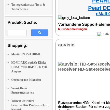
PEARL 
Testergebnisse aus Tests &
Pearl DE
Testberichten
eMall 
Produkt-Suche:
Vorhandene Support-Eleme
6 Kundenmeinungen
auvisio
Shopping:
Monitor 24 Zoll HDMI
HDMI-ARC optisch Klinke
USB-C Watt RMS GHz Volt
Ampere
Ohrhörer mit Mikrofon
Smart Home
Steuerungssystem
Teletext Untertitel
Platzsparendes
HDMI-Kabel mit
kl
Favoritenliste Passwortschutz
drehbarem
Stecker. Für schwer zug
Koaxial