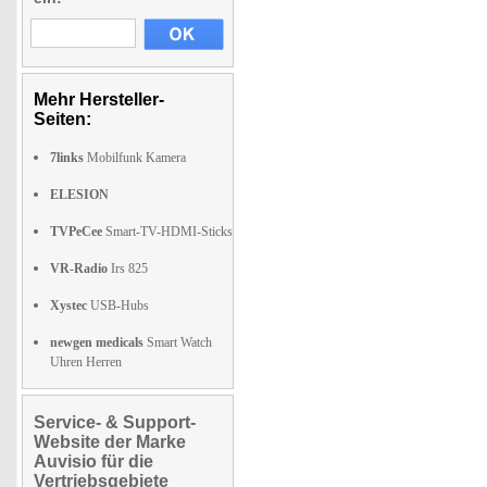
Mehr Hersteller-
Seiten:
7links
Mobilfunk Kamera
ELESION
TVPeCee
Smart-TV-HDMI-Sticks
VR-Radio
Irs 825
Xystec
USB-Hubs
newgen medicals
Smart Watch
Uhren Herren
Service- & Support-
Website der Marke
Auvisio für die
Vertriebsgebiete