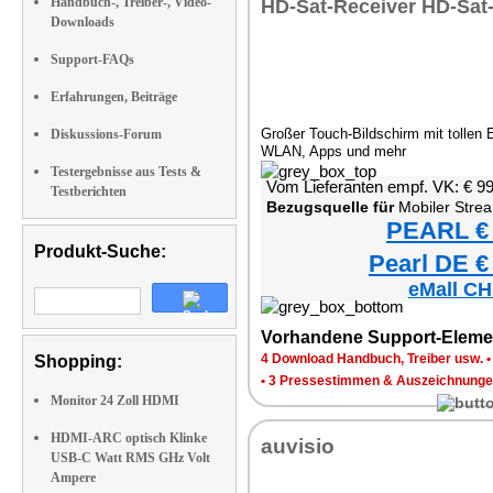
Handbuch-, Treiber-, Video-
Downloads
Support-FAQs
Erfahrungen, Beiträge
Großer Touch-Bildschirm mit tollen E
Diskussions-Forum
WLAN, Apps und mehr
Testergebnisse aus Tests &
Vom Lieferanten empf. VK: € 9
Testberichten
Bezugsquelle für
Mobiler Streaming Bildschirm mit T
PEARL € 
Produkt-Suche:
Pearl DE €
eMall CH
Vorhandene Support-Eleme
4 Download Handbuch, Treiber usw.
Shopping:
•
3 Pressestimmen & Auszeichnung
Monitor 24 Zoll HDMI
HDMI-ARC optisch Klinke
auvisio
USB-C Watt RMS GHz Volt
Ampere