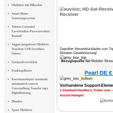
Ohrhörer mit Mikrofon
Smart Home
Steuerungssystem
Teletext Untertitel
Favoritenliste Passwortschutz
Koaxial
Joggen integrierter Ohrhörer
Geprüfter Versandrückläufer zum Top
Wandern USB Anschluss
Monaten Gewährleistung!
Fitness
Bezugsquelle für
Mobiler Streaming Bildschirm mit T
Geräuschverstärker
Funkkopfhörer
Pearl DE €
Kassettenadapter automatic
automatisch convert
Vorhandene Support-Eleme
Umwandlung Transfer copy
1 Download Handbuch, Treiber usw.
Digitalisierung
Auszeichnungen
Monitor
Sport-Ohrhörer