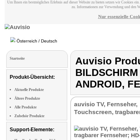
Um Ihnen ein bestmögliches Erlebnis auf dieser Website zu bieten setzen wir Cookies ei
zu. Informationen zur Verwendung und den W
Nur essenzielle Cook
Österreich / Deutsch
Auvisio Pro
Startseite
BILDSCHIRM 
Produkt-Übersicht:
ANDROID, F
Aktuelle Produkte
Ältere Produkte
auvisio TV, Fernseher,
Alle Produkte
Touchscreen, tragbare
Zubehör Produkte
Support-Elemente: