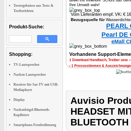
direkt ins Innenohr. Schont das Ge
Ihre Umwelt wahr!
Testergebnisse aus Tests &
Testberichten
Vom Lieferanten empf. VK: € 1
Bezugsquelle für
Wasserdichtes Headset mit 
PEARL €
Produkt-Suche:
Pearl DE 
eMall C
Shopping:
Vorhandene Support-Eleme
1 Download Handbuch, Treiber usw.
TV-Lautsprecher
•
1 Pressestimmen & Auszeichnung
Nacken Lautsprecher
Receiver für Sat-TV mit USB-
Mediaplayer
Auvisio Pro
Display
HEADSET MI
Nackenbügel-Bluetooth-
Kopfhörer
BLUETOOTH
Smartphone-Fernbedienung