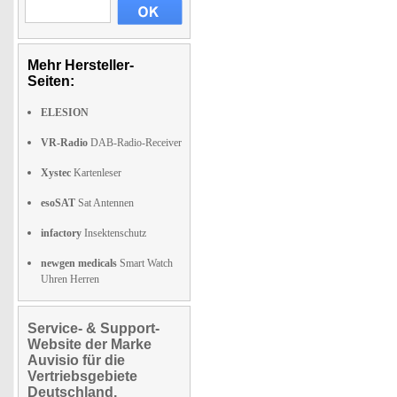
Mehr Hersteller-
Seiten:
ELESION
VR-Radio
DAB-Radio-Receiver
Xystec
Kartenleser
esoSAT
Sat Antennen
infactory
Insektenschutz
newgen medicals
Smart Watch
Uhren Herren
Service- & Support-
Website der Marke
Auvisio für die
Vertriebsgebiete
Deutschland,