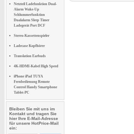
Netzteil Ladefunktion Dual-
Alarm Wake-Up
Schlummerfunktion
Dualalarm Sleep Timer
Ladegerät Port DCF
Stereo-Kassettenspieler
Ladecase Kopfhörer
Translation Earbuds
4K-HDMI-Kabel High Speed
iPhone iPad TUYA
Fernbedienung Remote
Control Handy Smartphone
Tablet-PC
Bleiben Sie mit uns im
Kontakt und tragen Sie
hier Ihre E-Mail-Adresse
für unsere HotPrice-Mail
ein: