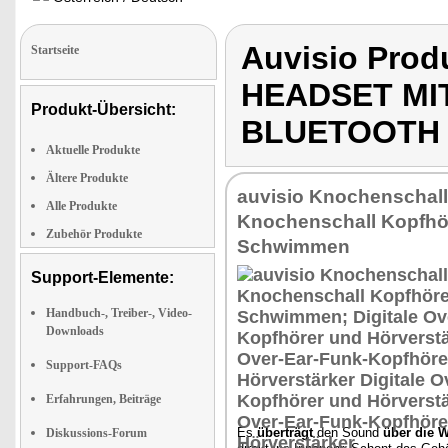
Auvisio Pro
Startseite
HEADSET MI
Produkt-Übersicht:
BLUETOOTH
Aktuelle Produkte
Ältere Produkte
auvisio Knochenschall
Alle Produkte
Knochenschall Kopfhö
Zubehör Produkte
Schwimmen
Support-Elemente:
Handbuch-, Treiber-, Video-
Downloads
Support-FAQs
Erfahrungen, Beiträge
Es
überträgt
den Sound
über die 
Diskussions-Forum