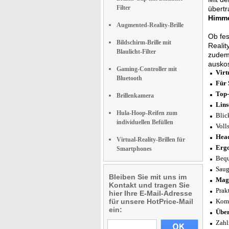
Filter
übertr
Himme
Augmented-Reality-Brille
Ob fes
Bildschirm-Brille mit
Reali
Blaulicht-Filter
zudem 
auskos
Gaming-Controller mit
Virt
Bluetooth
Für 
Top-
Brillenkamera
Lins
Hula-Hoop-Reifen zum
Blic
individuellen Befüllen
Voll
Hea
Virtual-Reality-Brillen für
Ergo
Smartphones
Bequ
Saug
Bleiben Sie mit uns im
Magn
Kontakt und tragen Sie
Prak
hier Ihre E-Mail-Adresse
für unsere HotPrice-Mail
Komp
ein:
Über
Zahl