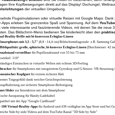
agen Ihre Kopfbewegungen direkt auf das Display! Dschungel, Weltrau
lsrichtungen
der virtuellen Umgebung.
selnde Flugsimulationen oder virtuelle Reisen mit Google Maps: Dank za
ty-Apps erleben Sie grenzenlos Spaß und Spannung. Auf dem
YouTube-
viele interessante und faszinierende Videos, mit denen Sie die neue 
ten. Das Bildschirm-Menü bedienen Sie kinderleicht über den
praktis
ual-Reality-Brille mit bi-konvexen Echtglas-Linsen
Smartphones mit 3,5 - 5,7"
(8,9 - 14,4 cm) Bildschirmdiagonale: z.B. Samsung Gal
Bildqualität: große, sphärische, bi-konvexe Echtglas-Linsen
(Durchmesser: 42 m
enabstand verstellbar
für Pupillenabstand von 55 bis 75 mm
kwinkel: 110°
ständiges Eintauchen in virtuelle Welten mit echtem 3D-Feeling
dtracker
für Smartphones mit integriertem Gyroskop und G-Sensor: VR-Steuerun
nomischer Kopfgurt
für extrem sicheren Halt
emes Tragegefühl dank weicher Gesichtspolsterung
napfhalterung zur sicheren Smartphone-Befestigung
et-Slider
zur Interaktion mit dem Smartphone
tische Aussparung für Handy-Ladekabel
atibel mit der App "Google Cardboard"
 100 Virtual-Reality-Apps
für Android und iOS verfügbar im App Store und bei G
reiche Side-by-side-Videos auf dem YouTube-Kanal "3D Side by Side"