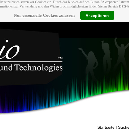
bsite zu bieten setzen wir Cookies ein. Durch das Klicken auf den Button "Akzeptieren" stim
ormationen zur Verwendung und den Widerspruchsmöglichkeiten finden Sie im Bereich
Daten
Nur essenzielle Cookies zulassen
Akzeptieren
Startseite
| Suche