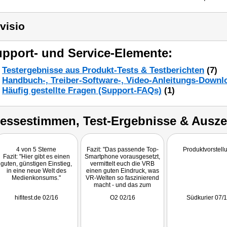
visio
pport- und Service-Elemente:
Testergebnisse aus Produkt-Tests & Testberichten
(7)
Handbuch-, Treiber-Software-, Video-Anleitungs-Downl
Häufig gestellte Fragen (Support-FAQs)
(1)
ressestimmen, Test-Ergebnisse & Ausz
4 von 5 Sterne
Fazit: "Das passende Top-
Produktvorstell
Fazit: "Hier gibt es einen
Smartphone vorausgesetzt,
guten, günstigen Einstieg,
vermittelt euch die VRB
in eine neue Welt des
einen guten Eindruck, was
Medienkonsums."
VR-Welten so faszinierend
macht - und das zum
kleinen Preis."
hifitest.de 02/16
O2 02/16
Südkurier 07/
getestet wurde VRB60.3D