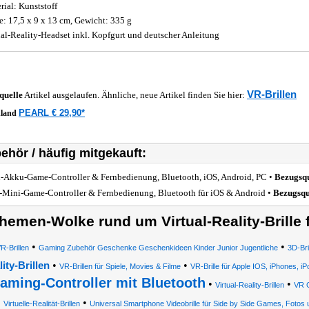
rial: Kunststoff
: 17,5 x 9 x 13 cm, Gewicht: 335 g
ual-Reality-Headset inkl. Kopfgurt und deutscher Anleitung
VR-Brillen
quelle
Artikel ausgelaufen. Ähnliche, neue Artikel finden Sie hier:
PEARL € 29,90*
hland
ehör / häufig mitgekauft:
-Akku-Game-Controller & Fernbedienung, Bluetooth, iOS, Android, PC •
Bezugsqu
-Mini-Game-Controller & Fernbedienung, Bluetooth für iOS & Android •
Bezugsqu
hemen-Wolke rund um Virtual-Reality-Brille
•
•
R-Brillen
Gaming Zubehör Geschenke Geschenkideen Kinder Junior Jugentliche
3D-Bri
•
•
ity-Brillen
VR-Brillen für Spiele, Movies & Filme
VR-Brille für Apple IOS, iPhones,
aming-Controller mit Bluetooth
•
•
Virtual-Reality-Brillen
VR 
•
Virtuelle-Realität-Brillen
Universal Smartphone Videobrille für Side by Side Games, Fotos 