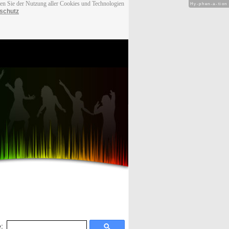
men Sie der Nutzung aller Cookies und Technologien
Hy-phen-a-tion
schutz
: