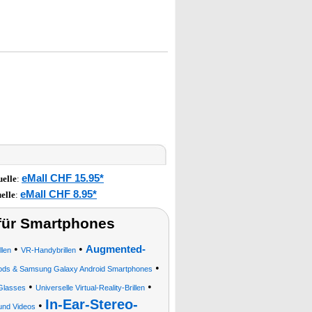
eMall CHF 15.95*
elle
:
eMall CHF 8.95*
elle
:
 für Smartphones
•
•
Augmented-
llen
VR-Handybrillen
•
 iPods & Samsung Galaxy Android Smartphones
•
•
Glasses
Universelle Virtual-Reality-Brillen
In-Ear-Stereo-
•
und Videos