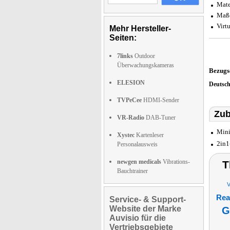
Mate
Maße
Virt
Mehr Hersteller-
Seiten:
7links
Outdoor
Überwachungskameras
Bezugs
ELESION
Deutsc
TVPeCee
HDMI-Sender
Zub
VR-Radio
DAB-Tuner
Mini
Xystec
Kartenleser
2in1
Personalausweis
newgen medicals
Vibrations-
T
Bauchtrainer
V
Real
Service- & Support-
Website der Marke
G
Auvisio für die
Vertriebsgebiete