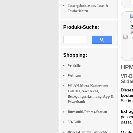
Testergebnisse aus Tests &
Testberichten
Produkt-Suche:
Shopping:
Vr Brille
HPM
Webcam
VR-Br
Slide
WLAN-Micro-Kamera mit
Diese
Full HD, Nachtsicht,
koste
Bewegungserkennung, App &
Sie i
Powerbank
Extra
Bürostuhl-Fitness-Station
passen
passt.
3D-Brille
Brillen-Clip mit Blaulicht-
Mit d