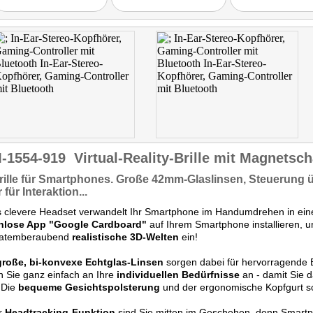
-1554-919
Virtual-Reality-Brille mit Magnetsch
ille für
Smartphones.
Große 42mm-Glaslinsen,
Steuerung ü
r
für Interaktion...
s clevere Headset verwandelt Ihr Smartphone im Handumdrehen in ei
nlose App "Google Cardboard"
auf Ihrem Smartphone installieren, 
n atemberaubend
realistische 3D-Welten
ein!
große, bi-konvexe Echtglas-Linsen
sorgen dabei für hervorragende B
 Sie ganz einfach an Ihre
individuellen Bedürfnisse
an - damit Sie d
 Die
bequeme Gesichtspolsterung
und der ergonomische Kopfgurt so
er
Headtracking-Funktion
sind Sie mitten im Geschehen, denn Smart