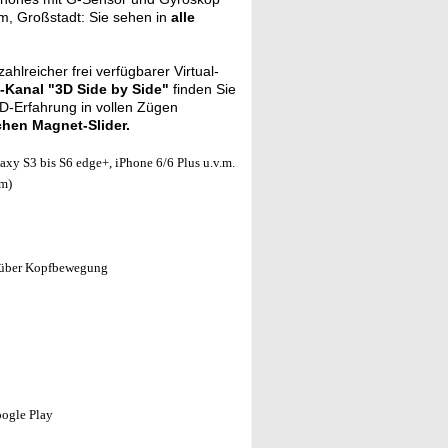
m, Großstadt: Sie sehen in
alle
hlreicher frei verfügbarer Virtual-
Kanal "3D Side by Side"
finden Sie
3D-Erfahrung in vollen Zügen
chen Magnet-Slider.
axy S3 bis S6 edge+, iPhone 6/6 Plus u.v.m.
m)
g über Kopfbewegung
oogle Play