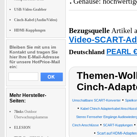
Gehäuse: hochwertige
USB-Video-Grabber
Cinch-Kabel (Audio/Video)
Bezugsquelle
Artikel a
HDMI-Kupplungen
Video-SCART-Ada
Bleiben Sie mit uns im
PEARL €
Deutschland
Kontakt und tragen Sie
hier Ihre E-Mail-Adresse
für unsere HotPrice-Mail
ein:
Themen-Wolk
Cinch-Adapt
Mehr Hersteller-
•
Seiten:
Umschaltbare SCART-Konverter
Spielko
•
Kabel Chinch Adapterkabel Anschluss
7links
Outdoor
Überwachungskameras
Stereo Fernseher Eingänge Audiowieder
•
•
Cinch Anschlüsse
SCART-Kupplungen
ELESION
•
Scart auf HDMI-Adapter