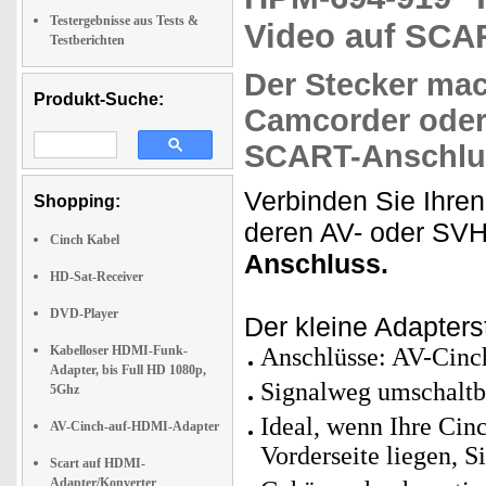
Testergebnisse aus Tests &
Video auf SCA
Testberichten
Der Stecker mac
Produkt-Suche:
Camcorder oder
SCART-Anschlu
Verbinden Sie Ihre
Shopping:
deren AV- oder SV
Cinch Kabel
Anschluss.
HD-Sat-Receiver
DVD-Player
Der kleine Adapters
Kabelloser HDMI-Funk-
Anschlüsse: AV-Cinc
Adapter, bis Full HD 1080p,
Signalweg umschaltba
5Ghz
Ideal, wenn Ihre Cin
AV-Cinch-auf-HDMI-Adapter
Vorderseite liegen, S
Scart auf HDMI-
Adapter/Konverter