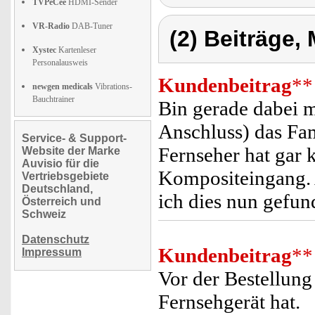
TVPeCee
HDMI-Sender
VR-Radio
DAB-Tuner
(2) Beiträge,
Xystec
Kartenleser
Personalausweis
Kundenbeitrag
**
newgen medicals
Vibrations-
Bauchtrainer
Bin gerade dabei m
Anschluss) das Fam
Service- & Support-
Fernseher hat gar 
Website der Marke
Auvisio für die
Kompositeingang. 
Vertriebsgebiete
Deutschland,
ich dies nun gefun
Österreich und
Schweiz
Datenschutz
Kundenbeitrag
**
Impressum
Vor der Bestellung
Fernsehgerät hat.