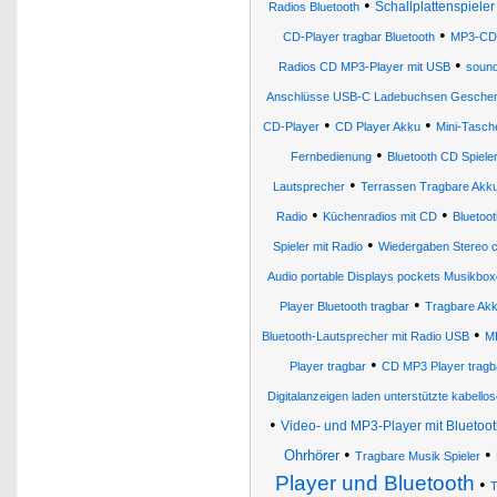
•
Schallplattenspieler
Radios Bluetooth
•
CD-Player tragbar Bluetooth
MP3-CD-
•
Radios CD MP3-Player mit USB
sound
Anschlüsse USB-C Ladebuchsen Gesche
•
•
CD-Player
CD Player Akku
Mini-Tasch
•
Fernbedienung
Bluetooth CD Spiele
•
Lautsprecher
Terrassen Tragbare Akku
•
•
Radio
Küchenradios mit CD
Bluetoo
•
Spieler mit Radio
Wiedergaben Stereo c
Audio portable Displays pockets Musikbo
•
Player Bluetooth tragbar
Tragbare Akk
•
Bluetooth-Lautsprecher mit Radio USB
M
•
Player tragbar
CD MP3 Player tragb
Digitalanzeigen laden unterstützte kabellos
•
Video- und MP3-Player mit Bluetoo
•
•
Ohrhörer
Tragbare Musik Spieler
Player und Bluetooth
•
T