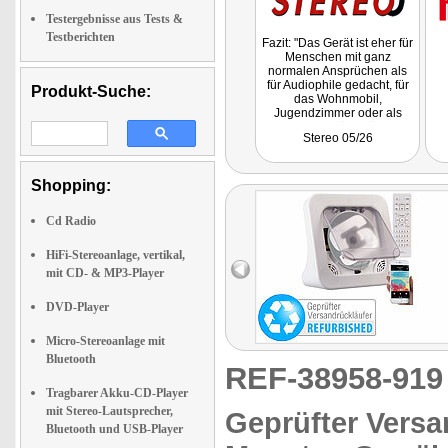
Testergebnisse aus Tests &
Testberichten
Fazit: "Das Gerät ist eher für
Menschen mit ganz
normalen Ansprüchen als
für Audiophile gedacht, für
Produkt-Suche:
das Wohnmobil,
Jugendzimmer oder als
Universalist fürs Hörbuch
Stereo 05/26
unterwegs. Für knapp 50
Euro ist dieser Auvisio-
Player ein echter "No-
Brainer" und ein
Shopping:
funktionales Schnäppchen."
Cd Radio
HiFi-Stereoanlage, vertikal,
mit CD- & MP3-Player
DVD-Player
Micro-Stereoanlage mit
Bluetooth
REF-38958-91
Tragbarer Akku-CD-Player
mit Stereo-Lautsprecher,
Geprüfter Versa
Bluetooth und USB-Player