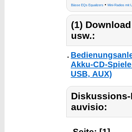
•
Bässe EQs Equalizers
Mini-Radios mit 
(1) Download
usw.:
Bedienungsanlei
Akku-CD-Spiele
USB, AUX)
Diskussions-
auvisio:
Seite: [1]