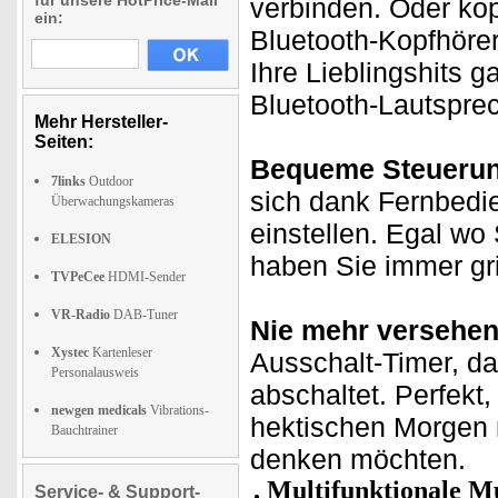
für unsere HotPrice-Mail
verbinden. Oder ko
ein:
Bluetooth-Kopfhöre
Ihre Lieblingshits 
Bluetooth-Lautsprec
Mehr Hersteller-
Seiten:
Bequeme Steuerun
7links
Outdoor
sich dank Fernbedi
Überwachungskameras
einstellen. Egal wo
ELESION
haben Sie immer grif
TVPeCee
HDMI-Sender
VR-Radio
DAB-Tuner
Nie mehr versehent
Xystec
Kartenleser
Ausschalt-Timer, da
Personalausweis
abschaltet. Perfekt
newgen medicals
Vibrations-
hektischen Morgen 
Bauchtrainer
denken möchten.
Multifunktionale M
Service- & Support-