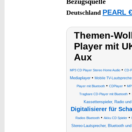
Bezugsquelle
PEARL €
Deutschland
Themen-Wolk
Player mit 
Aux
•
MP3 CD Player Stereo Home Audio
CD-Pl
•
Mediaplayer
Mobile TV-Lautsprecher
•
•
Player mit Bluetooth
CDPlayer
MP3
•
Tragbare CD-Player mit Bluetooth
Kassettenspieler, Radio und
Digitalisierer für Sch
•
•
Radios Bluetooth
Akku CD Spieler
Stereo-Lautsprecher, Bluetooth un