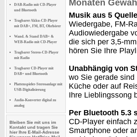
Monaten Gewähr
DAB-Radio mit CD-Player
und Bluetooth
Musik aus 5 Quell
Tragbarer Akku-CD-Player
Wiedergabe, FM-Rad
mit DAB+, FM, BT, Ohrhörer
Audiowiedergabe vo
Wand. & Stand DAB+ &
die sich per 3,5-mm
WEB-Radio mit CD-Player
hören Sie Ihre Playl
Tragbarer Stereo-CD-Player
mit Radio
Unabhängig von S
Tragbarer CD-Player mit
DAB+ und Bluetooth
wo Sie gerade sind 
Küche oder auf Rei
Plattenspieler-Stereoanlage mit
USB-Digitalisierung
Ihre Lieblingssong 
Audio-Konverter digital zu
analog
Per Bluetooth 5.3
CD-Player einfach z
Bleiben Sie mit uns im
Kontakt und tragen Sie
Smartphone oder an
hier Ihre E-Mail-Adresse