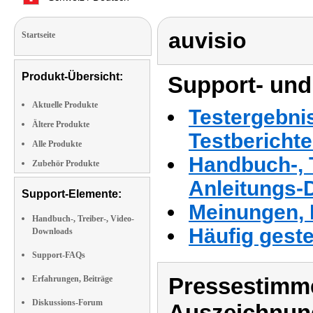
auvisio
Startseite
Produkt-Übersicht:
Support- und
Aktuelle Produkte
Testergebni
Ältere Produkte
Testbericht
Alle Produkte
Handbuch-, T
Zubehör Produkte
Anleitungs-
Support-Elemente:
Meinungen, 
Handbuch-, Treiber-, Video-
Häufig geste
Downloads
Support-FAQs
Pressestimme
Erfahrungen, Beiträge
Diskussions-Forum
Auszeichnun