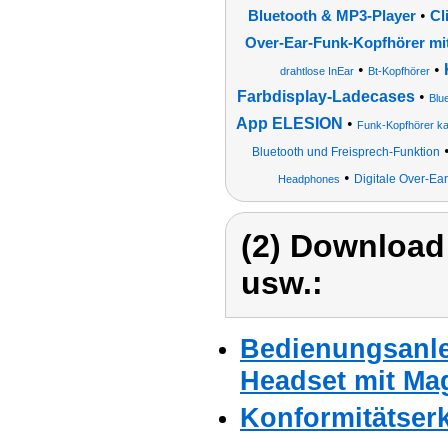
•
Bluetooth & MP3-Player
Cl
Over-Ear-Funk-Kopfhörer mit
•
•
drahtlose InEar
Bt-Kopfhörer
Farbdisplay-Ladecases
•
Blu
App ELESION
•
Funk-Kopfhörer ka
Bluetooth und Freisprech-Funktion
•
Digitale Over-Ea
Headphones
(2) Download
usw.:
Bedienungsanlei
Headset mit Mag
Konformitätser