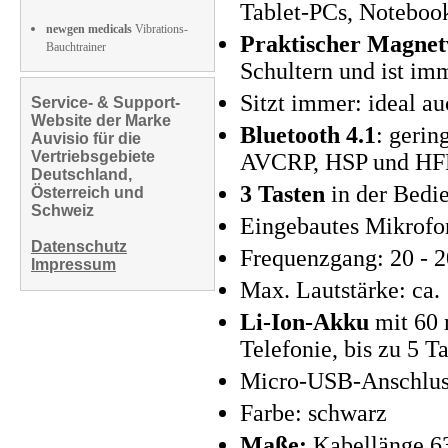
Tablet-PCs, Notebook
newgen medicals
Vibrations-
Praktischer Magnet
Bauchtrainer
Schultern und ist imm
Sitzt immer: ideal a
Service- & Support-
Website der Marke
Bluetooth 4.1
: gerin
Auvisio für die
Vertriebsgebiete
AVCRP, HSP und HFP,
Deutschland,
3 Tasten
in der Bedi
Österreich und
Schweiz
Eingebautes Mikrofon
Datenschutz
Frequenzgang: 20 - 
Impressum
Max. Lautstärke: ca.
Li-Ion-Akku
mit 60 
Telefonie, bis zu 5 T
Micro-USB-Anschluss
Farbe: schwarz
Maße:
Kabellänge 63