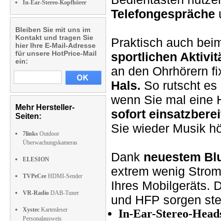
In-Ear-Stereo-Kopfhörer
Telefongespräche
Bleiben Sie mit uns im
Kontakt und tragen Sie
Praktisch auch be
hier Ihre E-Mail-Adresse
für unsere HotPrice-Mail
sportlichen Aktivit
ein:
an den Ohrhörern fi
Hals.
So rutscht es 
wenn Sie mal eine 
Mehr Hersteller-
sofort einsatzberei
Seiten:
Sie wieder Musik h
7links
Outdoor
Überwachungskameras
Dank
neuestem Blu
ELESION
extrem wenig Strom
TVPeCee
HDMI-Sender
Ihres Mobilgeräts.
VR-Radio
DAB-Tuner
und HFP sorgen ste
Xystec
Kartenleser
In-Ear-Stereo-Head
Personalausweis