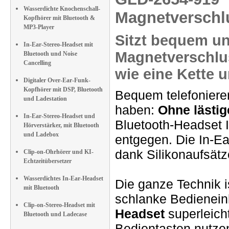
Wasserdichte Knochenschall-
Magnetverschlu
Kopfhörer mit Bluetooth &
MP3-Player
Sitzt bequem u
In-Ear-Stereo-Headset mit
Magnetverschlus
Bluetooth und Noise
Cancelling
wie eine Kette
u
Digitaler Over-Ear-Funk-
Kopfhörer mit DSP, Bluetooth
Bequem telefonieren
und Ladestation
haben:
Ohne lästig
In-Ear-Stereo-Headset und
Bluetooth-Headset 
Hörverstärker, mit Bluetooth
und Ladebox
entgegen. Die In-Ea
dank Silikonaufsät
Clip-on-Ohrhörer und KI-
Echtzeitübersetzer
Wasserdichtes In-Ear-Headset
Die ganze Technik i
mit Bluetooth
schlanke Bedieneinh
Clip-on-Stereo-Headset mit
Headset
superleicht
Bluetooth und Ladecase
Bedientasten nutze