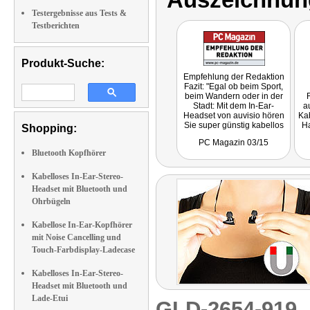
Testergebnisse aus Tests &
Testberichten
Produkt-Suche:
Empfehlung der Redaktion
Fazit: "Egal ob beim Sport,
beim Wandern oder in der
Stadt: Mit dem In-Ear-
a
Headset von auvisio hören
Kab
Sie super günstig kabellos
Ha
Shopping:
Musik oder telefonieren
PC Magazin 03/15
freihändig über Ihr
Bluetooth Kopfhörer
Smartphone."
Kabelloses In-Ear-Stereo-
Headset mit Bluetooth und
Ohrbügeln
Kabellose In-Ear-Kopfhörer
mit Noise Cancelling und
Touch-Farbdisplay-Ladecase
Kabelloses In-Ear-Stereo-
Headset mit Bluetooth und
Lade-Etui
GLD-2654-919