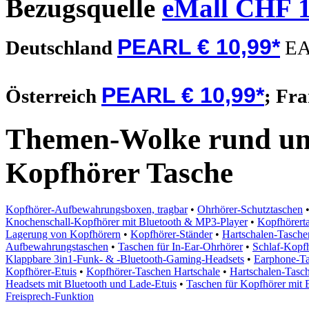
Bezugsquelle
eMall CHF 1
PEARL € 10,99*
Deutschland
EA
PEARL € 10,99*
Österreich
;
Fra
Themen-Wolke rund um
Kopfhörer Tasche
Kopfhörer-Aufbewahrungsboxen, tragbar
•
Ohrhörer-Schutztaschen
Knochenschall-Kopfhörer mit Bluetooth & MP3-Player
•
Kopfhörert
Lagerung von Kopfhörern
•
Kopfhörer-Ständer
•
Hartschalen-Tasche
Aufbewahrungstaschen
•
Taschen für In-Ear-Ohrhörer
•
Schlaf-Kopfh
Klappbare 3in1-Funk- & -Bluetooth-Gaming-Headsets
•
Earphone-T
Kopfhörer-Etuis
•
Kopfhörer-Taschen Hartschale
•
Hartschalen-Tasc
Headsets mit Bluetooth und Lade-Etuis
•
Taschen für Kopfhörer mit 
Freisprech-Funktion