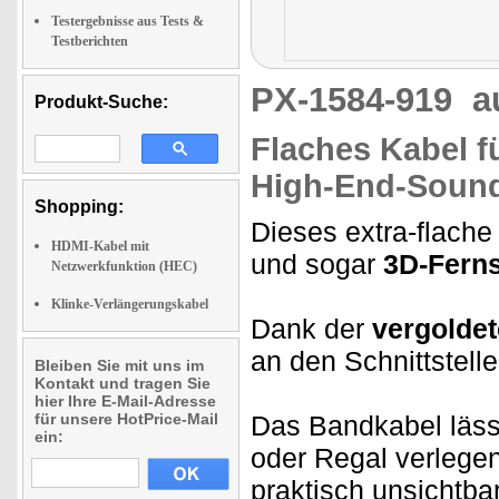
Testergebnisse aus Tests &
Testberichten
PX-1584-919
a
Produkt-Suche:
Flaches Kabel fü
High-End-Sound
Shopping:
Dieses extra-flach
HDMI-Kabel mit
und sogar
3D-Fern
Netzwerkfunktion (HEC)
Klinke-Verlängerungskabel
Dank der
vergolde
an den Schnittstelle
Bleiben Sie mit uns im
Kontakt und tragen Sie
hier Ihre E-Mail-Adresse
für unsere HotPrice-Mail
Das Bandkabel läss
ein:
oder Regal verlege
praktisch unsichtbar