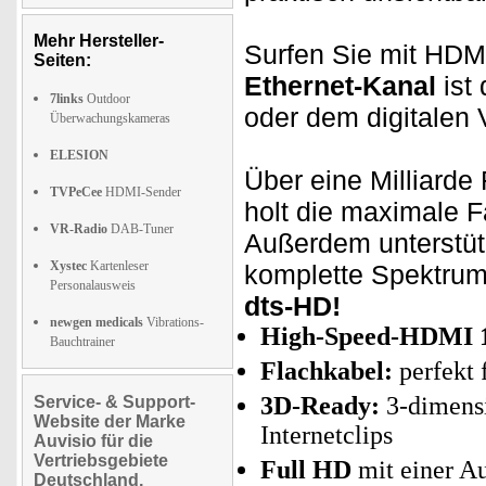
Mehr Hersteller-
Surfen Sie mit HDM
Seiten:
Ethernet-Kanal
ist 
7links
Outdoor
oder dem digitalen 
Überwachungskameras
ELESION
Über eine Milliard
TVPeCee
HDMI-Sender
holt die maximale F
VR-Radio
DAB-Tuner
Außerdem unterstüt
Xystec
Kartenleser
komplette Spektrum 
Personalausweis
dts-HD!
newgen medicals
Vibrations-
High-Speed-HDMI 1
Bauchtrainer
Flachkabel:
perfekt 
3D-Ready:
3-dimensi
Service- & Support-
Website der Marke
Internetclips
Auvisio für die
Vertriebsgebiete
Full HD
mit einer Au
Deutschland,