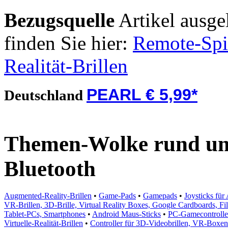
Bezugsquelle
Artikel ausge
finden Sie hier:
Remote-Spie
Realität-Brillen
PEARL € 5,99*
Deutschland
Themen-Wolke rund um
Bluetooth
Augmented-Reality-Brillen
•
Game-Pads
•
Gamepads
•
Joysticks fü
VR-Brillen, 3D-Brille, Virtual Reality Boxes, Google Cardboards, F
Tablet-PCs, Smartphones
•
Android Maus-Sticks
•
PC-Gamecontrolle
Virtuelle-Realität-Brillen
•
Controller für 3D-Videobrillen, VR-Boxen