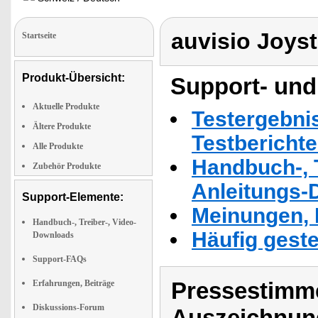
auvisio Joyst
Startseite
Produkt-Übersicht:
Support- und
Aktuelle Produkte
Testergebni
Ältere Produkte
Testbericht
Alle Produkte
Handbuch-, T
Zubehör Produkte
Anleitungs-
Support-Elemente:
Meinungen, 
Handbuch-, Treiber-, Video-
Häufig geste
Downloads
Support-FAQs
Pressestimme
Erfahrungen, Beiträge
Diskussions-Forum
Auszeichnun