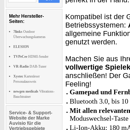
Kompatibel ist der G
Mehr Hersteller-
Seiten:
Betriebssystemen:
allgemeine Funktio
7links
Outdoor
Überwachungskameras
genutzt werden.
ELESION
TVPeCee
HDMI-Sender
Machen Sie aus Ihr
vollwertige Spiele
VR-Radio
DAB-Tuner
anschließen! Der Ga
Xystec
Kartenleser
Personalausweis
Feeling!
Gamepad und Fernb
newgen medicals
Vibrations-
Bauchtrainer
Bluetooth 3.0, bis 1
Mit allen relevante
Service- & Support-
Moduswechsel-Taste
Website der Marke
Auvisio für die
Li-Ion-Akku: 180 mA
Vertriebsgebiete