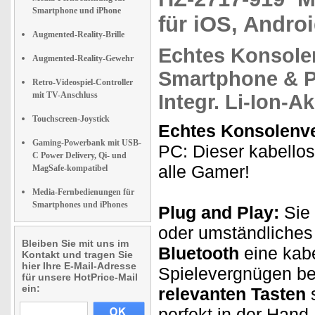
Smartphone und iPhone
für iOS, Andro
Augmented-Reality-Brille
Echtes Konsole
Augmented-Reality-Gewehr
Smartphone & P
Retro-Videospiel-Controller
mit TV-Anschluss
Integr. Li-Ion-A
Touchscreen-Joystick
Echtes Konsolenv
Gaming-Powerbank mit USB-
PC: Dieser kabellose
C Power Delivery, Qi- und
alle Gamer!
MagSafe-kompatibel
Media-Fernbedienungen für
Smartphones und iPhones
Plug and Play:
Sie
oder umständliches 
Bleiben Sie mit uns im
Bluetooth
eine kabe
Kontakt und tragen Sie
hier Ihre E-Mail-Adresse
Spielevergnügen be
für unsere HotPrice-Mail
ein:
relevanten Tasten
s
perfekt in der Hand.