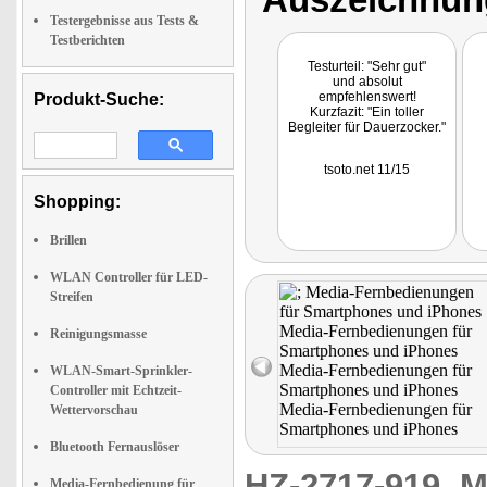
Testergebnisse aus Tests &
Testberichten
Testurteil: "Sehr gut"
und absolut
empfehlenswert!
Produkt-Suche:
Kurzfazit: "Ein toller
Begleiter für Dauerzocker."
tsoto.net 11/15
Shopping:
Brillen
WLAN Controller für LED-
Streifen
Reinigungsmasse
WLAN-Smart-Sprinkler-
Controller mit Echtzeit-
Wettervorschau
Bluetooth Fernauslöser
HZ-2717-919
M
Media-Fernbedienung für