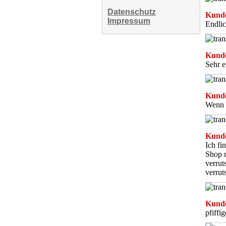
Datenschutz
Kunde
Impressum
Endlic
Kunde
Sehr e
Kunde
Wenn m
Kunde
Ich fi
Shop n
verrut
verrut
Kunde
pfiffi