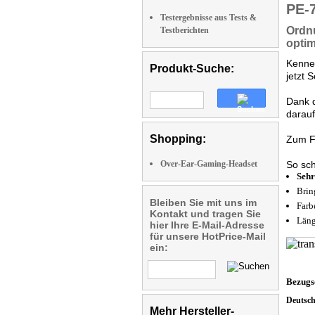
PE-
Testergebnisse aus Tests &
Ordnu
Testberichten
opti
Kennen
Produkt-Suche:
jetzt 
Dank
darauf
Shopping:
Zum Fi
Over-Ear-Gaming-Headset
So sch
Sehr
Brin
Bleiben Sie mit uns im
Farb
Kontakt und tragen Sie
Läng
hier Ihre E-Mail-Adresse
für unsere HotPrice-Mail
ein:
Bezugs
Deutsc
Mehr Hersteller-