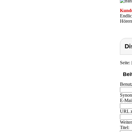
Kunde
Endlic
Hörern
Di
Seite: 
Bei
Benut
Synony
E-Mai
URL z
Weiter
Titel: