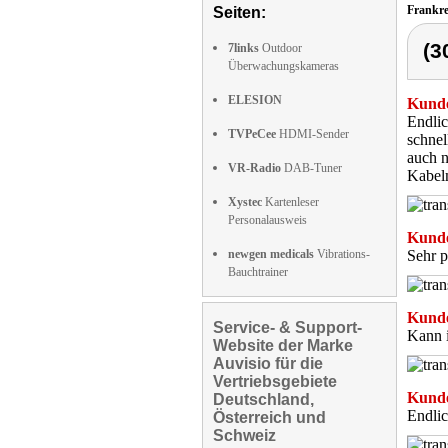
Frankr
Seiten:
(3
7links
Outdoor
Überwachungskameras
ELESION
Kunde
Endlic
TVPeCee
HDMI-Sender
schnel
auch n
VR-Radio
DAB-Tuner
Kabelm
Xystec
Kartenleser
Personalausweis
Kunde
newgen medicals
Vibrations-
Sehr p
Bauchtrainer
Kunde
Service- & Support-
Kann i
Website der Marke
Auvisio für die
Vertriebsgebiete
Kunde
Deutschland,
Endlic
Österreich und
Schweiz