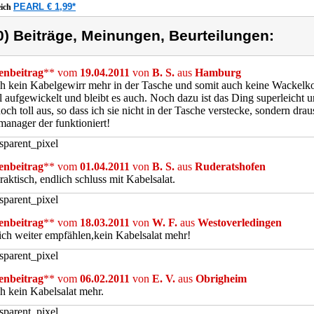
PEARL € 1,99*
eich
0) Beiträge, Meinungen, Beurteilungen:
nbeitrag
** vom
19.04.2011
von
B. S.
aus
Hamburg
h kein Kabelgewirr mehr in der Tasche und somit auch keine Wackelko
l aufgewickelt und bleibt es auch. Noch dazu ist das Ding superleicht un
och toll aus, so dass ich sie nicht in der Tasche verstecke, sondern dra
anager der funktioniert!
nbeitrag
** vom
01.04.2011
von
B. S.
aus
Ruderatshofen
raktisch, endlich schluss mit Kabelsalat.
nbeitrag
** vom
18.03.2011
von
W. F.
aus
Westoverledingen
ch weiter empfählen,kein Kabelsalat mehr!
nbeitrag
** vom
06.02.2011
von
E. V.
aus
Obrigheim
h kein Kabelsalat mehr.