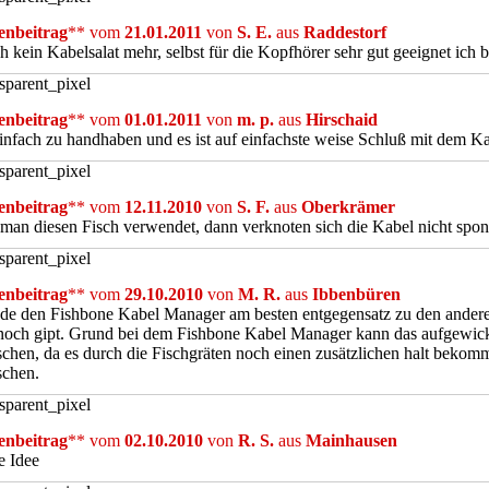
nbeitrag
** vom
21.01.2011
von
S. E.
aus
Raddestorf
h kein Kabelsalat mehr, selbst für die Kopfhörer sehr gut geeignet ich b
nbeitrag
** vom
01.01.2011
von
m. p.
aus
Hirschaid
infach zu handhaben und es ist auf einfachste weise Schluß mit dem Ka
nbeitrag
** vom
12.11.2010
von
S. F.
aus
Oberkrämer
an diesen Fisch verwendet, dann verknoten sich die Kabel nicht spont
nbeitrag
** vom
29.10.2010
von
M. R.
aus
Ibbenbüren
nde den Fishbone Kabel Manager am besten entgegensatz zu den ander
och gipt. Grund bei dem Fishbone Kabel Manager kann das aufgewickl
schen, da es durch die Fischgräten noch einen zusätzlichen halt beko
schen.
nbeitrag
** vom
02.10.2010
von
R. S.
aus
Mainhausen
ge Idee