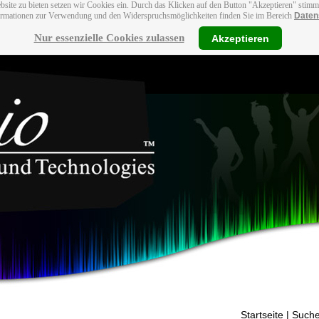
bsite zu bieten setzen wir Cookies ein. Durch das Klicken auf den Button "Akzeptieren" stim
ormationen zur Verwendung und den Widerspruchsmöglichkeiten finden Sie im Bereich
Daten
Nur essenzielle Cookies zulassen
Akzeptieren
Startseite
| Suche