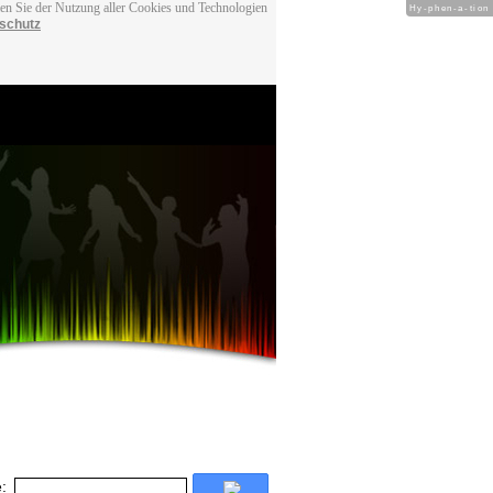
men Sie der Nutzung aller Cookies und Technologien
Hy-phen-a-tion
schutz
: