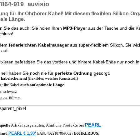
7864-919
auvisio
ng für Ihr Ohrhörer-Kabel!
Mit diesem flexiblen Silikon-Org
male Länge
.
 Sie das auch: Sie holen Ihren
MP3-Player
aus der Tasche und die K
Schluss!
 dem
federleichten Kabelmanager
aus super-flexiblem Silikon. Sie wi
 auf.
xieren befestigen Sie das vordere und hintere Kabel-Ende nur noch i
nell haben Sie noch nie für
perfekte Ordnung
gesorgt.
 kabelschonend
(flexibler, weicher Kunststoff)
gt Ihr Kabel
auch auf optimale Länge
e: schwarz
e ca. 80 mm
PEARL
quelle
Artikel ausgelaufen. Ähnliche Produkte bei
PEARL € 1,90*
hland
EAN:
4022107069502
/
B001KLRDUS;