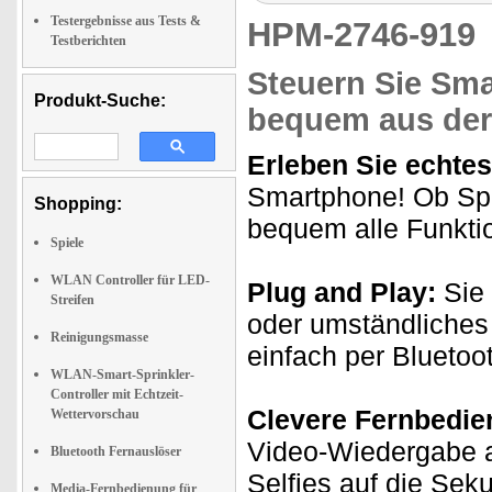
Testergebnisse aus Tests &
HPM-2746-91
Testberichten
Steuern Sie Sma
Produkt-Suche:
bequem aus de
Erleben Sie echte
Smartphone! Ob Spie
Shopping:
bequem alle Funkti
Spiele
WLAN Controller für LED-
Plug and Play:
Sie 
Streifen
oder umständliches 
Reinigungsmasse
einfach per Bluetoo
WLAN-Smart-Sprinkler-
Controller mit Echtzeit-
Clevere Fernbedie
Wettervorschau
Video-Wiedergabe a
Bluetooth Fernauslöser
Selfies auf die Sek
Media-Fernbedienung für