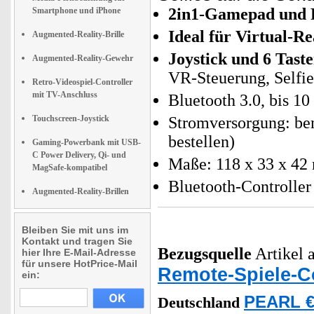
2in1-Gamepad und 
Smartphone und iPhone
Ideal für Virtual-Re
Augmented-Reality-Brille
Joystick und 6 Tast
Augmented-Reality-Gewehr
VR-Steuerung, Selfi
Retro-Videospiel-Controller
mit TV-Anschluss
Bluetooth 3.0, bis 1
Touchscreen-Joystick
Stromversorgung: ben
bestellen)
Gaming-Powerbank mit USB-
C Power Delivery, Qi- und
Maße: 118 x 33 x 42 
MagSafe-kompatibel
Bluetooth-Controller
Augmented-Reality-Brillen
Bleiben Sie mit uns im
Kontakt und tragen Sie
Bezugsquelle
Artikel a
hier Ihre E-Mail-Adresse
für unsere HotPrice-Mail
Remote-Spiele-Con
ein:
PEARL €
Deutschland