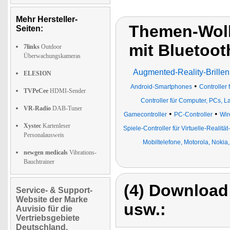
Mehr Hersteller-
Themen-Wolk
Seiten:
mit Bluetoot
7links
Outdoor
Überwachungskameras
Augmented-Reality-Brillen
ELESION
•
Android-Smartphones
Controller 
TVPeCee
HDMI-Sender
Controller für Computer, PCs, 
VR-Radio
DAB-Tuner
•
•
Gamecontroller
PC-Controller
Wir
Xystec
Kartenleser
Spiele-Controller für Virtuelle-Realität-
Personalausweis
Mobiltelefone, Motorola, Nokia
newgen medicals
Vibrations-
Bauchtrainer
(4) Download
Service- & Support-
Website der Marke
usw.:
Auvisio für die
Vertriebsgebiete
Deutschland,