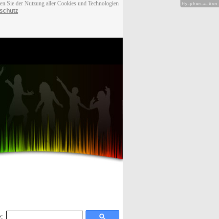
men Sie der Nutzung aller Cookies und Technologien
Hy-phen-a-tion
schutz
: