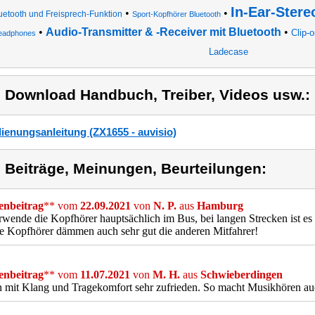
In-Ear-Stere
•
•
uetooth und Freisprech-Funktion
Sport-Kopfhörer Bluetooth
•
Audio-Transmitter & -Receiver mit Bluetooth
•
Clip-
eadphones
Ladecase
) Download Handbuch, Treiber, Videos usw.:
ienungsanleitung (ZX1655 - auvisio)
) Beiträge, Meinungen, Beurteilungen:
nbeitrag
** vom
22.09.2021
von
N. P.
aus
Hamburg
rwende die Kopfhörer hauptsächlich im Bus, bei langen Strecken ist es
e Kopfhörer dämmen auch sehr gut die anderen Mitfahrer!
nbeitrag
** vom
11.07.2021
von
M. H.
aus
Schwieberdingen
n mit Klang und Tragekomfort sehr zufrieden. So macht Musikhören au