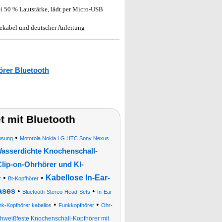
ei 50 % Lautstärke, lädt per Micro-USB
ekabel und deutscher Anleitung
örer Bluetooth
 mit Bluetooth
•
msung
Motorola Nokia LG HTC Sony Nexus
asserdichte Knochenschall-
Clip-on-Ohrhörer und KI-
•
•
Kabellose In-Ear-
r
Bt-Kopfhörer
ases
•
•
Bluetooth-Stereo-Head-Sets
In-Ear-
•
•
k-Kopfhörer kabellos
Funkkopfhörer
Ohr-
hweißfeste Knochenschall-Kopfhörer mit