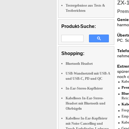
ZX-
Testergebnisse aus Tests &
Testberichten
Prem
Genie
harmon
Produkt-Suche:
Übert
PC. So
Telef
Shopping:
nehmen
Bluetooth Headset
Extre
spüren
USB-Wandnetzteil mit USB-A
noch o
und USB-C, PD und QC
Kabe
Prem
In-Ear-Stereo-Kopfhörer
Blue
Reic
Kabelloses In-Ear-Stereo-
Headset mit Bluetooth und
Kabe
Ohrbügeln
Freq
Empf
Kabellose In-Ear-Kopfhörer
Kabe
mit Noise Cancelling und
Gewi
Touch-Farbdisplay-Ladecase