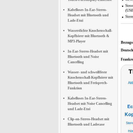
Stro
Kabelloses In-Ear-Stereo-
(USB
Headset mit Bluetooth und
Ster
Lade-Etui
Wasserdichte Knochenschall-
Kopfhörer mit Bluetooth &
MP3-Player
Bezugs
Deutsc
In-Ear-Stereo-Headset mit
Bluetooth und Noise
Frankr
Cancelling
T
Wasser- und schweißfeste
Knochenschall-Kopfhörer mit
Bluetooth und Freisprech-
Akk
Funktion
Kabelloses In-Ear-Stereo-
Headset mit Noise Cancelling
Ec
und Lade-Etui
Kop
Clip-on-Stereo-Headset mit
Ster
Bluetooth und Ladecase
Hör