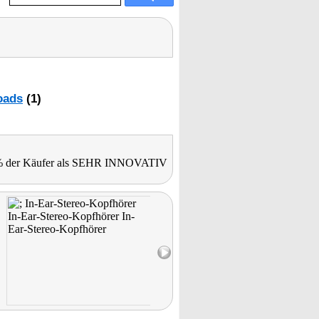
oads
(1)