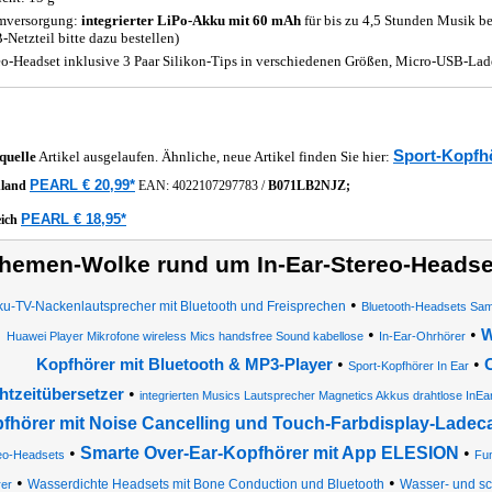
mversorgung:
integrierter LiPo-Akku mit 60 mAh
für bis zu 4,5 Stunden Musik b
-Netzteil bitte dazu bestellen)
eo-Headset inklusive 3 Paar Silikon-Tips in verschiedenen Größen, Micro-USB-Lad
Sport-Kopfh
quelle
Artikel ausgelaufen. Ähnliche, neue Artikel finden Sie hier:
PEARL € 20,99*
hland
EAN:
4022107297783
/
B071LB2NJZ;
PEARL € 18,95*
eich
hemen-Wolke rund um In-Ear-Stereo-Headset
•
u-TV-Nackenlautsprecher mit Bluetooth und Freisprechen
Bluetooth-Headsets Sa
•
•
W
Huawei Player Mikrofone wireless Mics handsfree Sound kabellose
In-Ear-Ohrhörer
•
•
Kopfhörer mit Bluetooth & MP3-Player
Sport-Kopfhörer In Ear
•
htzeitübersetzer
integrierten Musics Lautsprecher Magnetics Akkus drahtlose InEa
fhörer mit Noise Cancelling und Touch-Farbdisplay-Ladec
•
Smarte Over-Ear-Kopfhörer mit App ELESION
•
eo-Headsets
Fun
•
•
Wasserdichte Headsets mit Bone Conduction und Bluetooth
Wasser- und sc
er