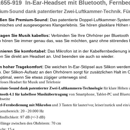
1655-919
In-Ear-Headset mit Bluetooth, Fernbed
ium-Sound
dank patentierter
Zwei-Luftkammer-Technik.
Fü
ßen Sie Premium-Sound:
Das patentierte Doppel-Luftkammer-System 
isches und ausgewogenes Klangerlebnis. Sie hören glasklare Höhen u
ragen Sie Musik kabellos:
Verbinden Sie Ihre Ohrhörer per Bluetooth
 hören Sie immer genau das, was Sie möchten, ganz ohne störendes 
onieren Sie komfortabel:
Das Mikrofon ist in der Kabelfernbedienung i
 Sie direkt am Headset an. Und beenden sie auch so wieder.
m hoher Tragekomfort:
Die weichen In-Ear-Stöpsel aus Silikon werde
. Der Silikon-Aufsatz an den Ohrhörern sorgt für zusätzlichen Halt im 
ptimal, wenn Sie etwas zügiger unterwegs sind.
loses Headset für Musik und Telefonie
ium-Sound dank patentierter Zwei-Luftkammern-Technologie
für klare Höhen 
tooth 4.1 für kabellose Musikübertragung
von Smartphone, Tablet-PC und Blueto
hweite
l-Fernbedienung mit Mikrofon
und 3 Tasten für lauter/vor, leiser/zurück und ei
uenzbereich: 20 - 20.000 Hz
indlichkeit: 97 dB (+/-3 dB)
llänge zwischen den Ohrhörern: 70 cm
cht: 15 g