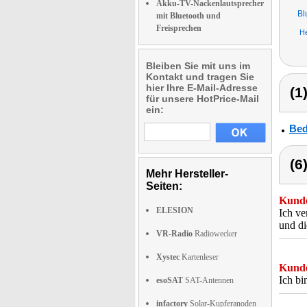
Akku-TV-Nackenlautsprecher
Bl
mit Bluetooth und
Freisprechen
H
Bleiben Sie mit uns im
Kontakt und tragen Sie
hier Ihre E-Mail-Adresse
(1
für unsere HotPrice-Mail
ein:
Bed
(6
Mehr Hersteller-
Seiten:
Kunde
ELESION
Ich ve
und di
VR-Radio
Radiowecker
Xystec
Kartenleser
Kunde
Ich bi
esoSAT
SAT-Antennen
infactory
Solar-Kupferanoden