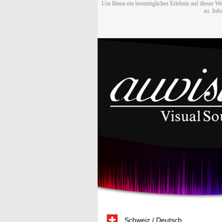
Um Ihnen ein bestmögliches Erlebnis auf dieser We
zu. Inf
Schweiz / Deutsch