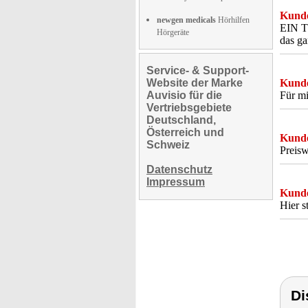
Kunde
newgen medicals
Hörhilfen
EIN TO
Hörgeräte
das g
Service- & Support-
Website der Marke
Kunde
Auvisio für die
Für mi
Vertriebsgebiete
Deutschland,
Österreich und
Kunde
Schweiz
Preisw
Datenschutz
Impressum
Kunde
Hier s
Di