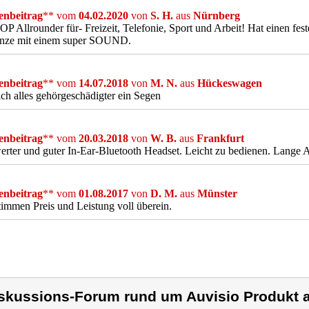
nbeitrag
** vom
04.02.2020
von
S. H.
aus
Nürnberg
P Allrounder für- Freizeit, Telefonie, Sport und Arbeit! Hat einen f
anze mit einem super SOUND.
nbeitrag
** vom
14.07.2018
von
M. N.
aus
Hückeswagen
ch alles gehörgeschädigter ein Segen
nbeitrag
** vom
20.03.2018
von
W. B.
aus
Frankfurt
erter und guter In-Ear-Bluetooth Headset. Leicht zu bedienen. Lange 
nbeitrag
** vom
01.08.2017
von
D. M.
aus
Münster
timmen Preis und Leistung voll überein.
skussions-Forum rund um Auvisio Produkt a