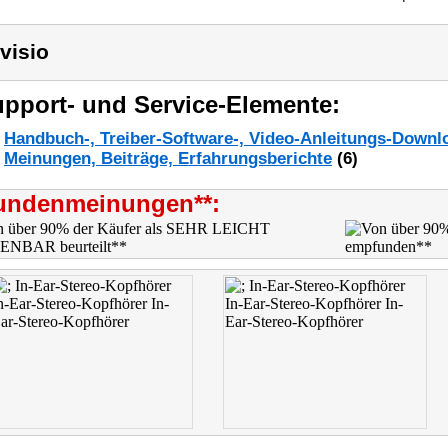
visio
pport- und Service-Elemente:
Handbuch-, Treiber-Software-, Video-Anleitungs-Downl
Meinungen, Beiträge, Erfahrungsberichte
(6)
undenmeinungen**: