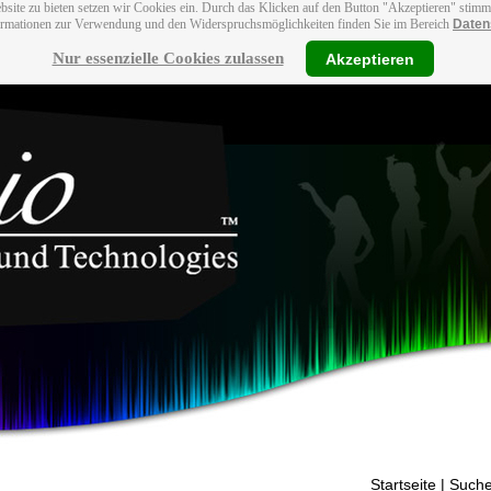
bsite zu bieten setzen wir Cookies ein. Durch das Klicken auf den Button "Akzeptieren" stim
ormationen zur Verwendung und den Widerspruchsmöglichkeiten finden Sie im Bereich
Daten
Nur essenzielle Cookies zulassen
Akzeptieren
Startseite
| Suche