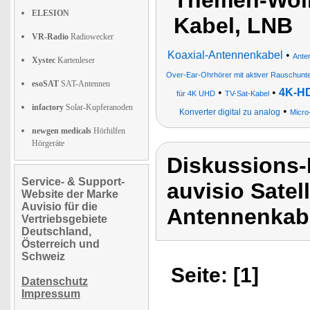
Themen-Wolk
ELESION
Kabel, LNB
VR-Radio
Radiowecker
Koaxial-Antennenkabel
•
Ante
Xystec
Kartenleser
Over-Ear-Ohrhörer mit aktiver Rauschunt
esoSAT
SAT-Antennen
•
•
4K-HD
für 4K UHD
TV-Sat-Kabel
infactory
Solar-Kupferanoden
•
Konverter digital zu analog
Micro
newgen medicals
Hörhilfen
Hörgeräte
Diskussions-
Service- & Support-
auvisio Satel
Website der Marke
Auvisio für die
Antennenkab
Vertriebsgebiete
Deutschland,
Österreich und
Schweiz
Seite: [1]
Datenschutz
Impressum