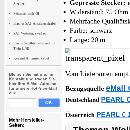
Gepresste Stecker:
e
Stecker
Widerstand: 75 Ohm
Feinmechanik-Öl
Mehrfache Qualitätsk
Flaches SAT-Anschlusskabel
Farbe: schwarz
SAT-Verteiler, zweifach
Länge: 20 m
Flache Satellitenschüssel mit
Twin-LNB
Koaxial-Antennenkabel
Vom Lieferanten emp
Bleiben Sie mit uns im
Kontakt und tragen Sie
hier Ihre E-Mail-Adresse
eMall 
Bezugsquelle
für unsere HotPrice-Mail
ein:
PEARL €
Deutschland
PEARL € 1
Österreich
Mehr Hersteller-
Seiten: