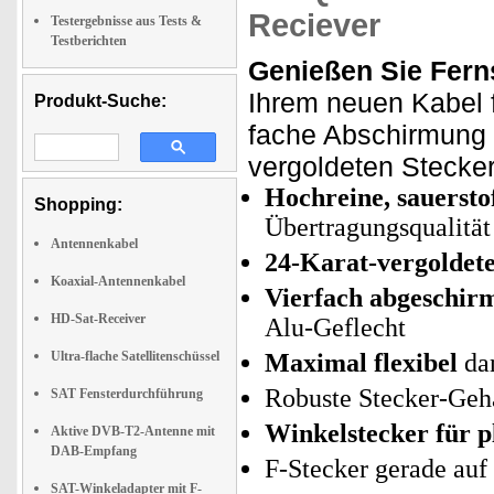
Reciever
Testergebnisse aus Tests &
Testberichten
Genießen Sie Ferns
Ihrem neuen Kabel f
Produkt-Suche:
fache Abschirmung s
vergoldeten Stecker
Hochreine, sauersto
Shopping:
Übertragungsqualität
Antennenkabel
24-Karat-vergoldet
Koaxial-Antennenkabel
Vierfach abgeschir
HD-Sat-Receiver
Alu-Geflecht
Ultra-flache Satellitenschüssel
Maximal flexibel
da
Robuste Stecker-Geh
SAT Fensterdurchführung
Winkelstecker für p
Aktive DVB-T2-Antenne mit
DAB-Empfang
F-Stecker gerade auf
SAT-Winkeladapter mit F-