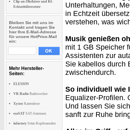
Clip-on-Ohrhörer und KI-
Unterhaltungen, Mee
Echtzeitübersetzer
in Echtzeit überset
verstehen, was wich
Bleiben Sie mit uns im
Kontakt und tragen Sie
hier Ihre E-Mail-Adresse
für unsere HotPrice-Mail
Musik genießen o
ein:
mit 1 GB Speicher 
Assistenten zur auta
Sie kabellos durch 
Mehr Hersteller-
zwischendurch.
Seiten:
ELESION
So individuell wie 
VR-Radio
Radiowecker
Equalizer-Profilen.
Xystec
Kartenleser
Und lassen Sie sich
sanft zur Ruhe brin
esoSAT
SAT-Antennen
infactory
Solar-Kupferanoden