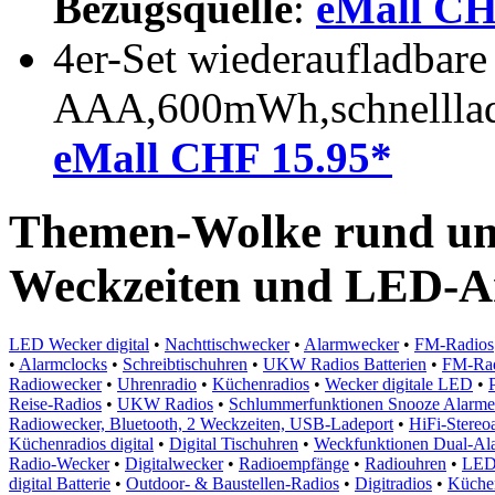
Bezugsquelle
:
eMall CH
4er-Set wiederaufladbare
AAA,600mWh,schnelllad
eMall CHF 15.95*
Themen-Wolke rund u
Weckzeiten und LED-A
LED Wecker digital
•
Nachttischwecker
•
Alarmwecker
•
FM-Radios
•
Alarmclocks
•
Schreibtischuhren
•
UKW Radios Batterien
•
FM-Rad
Radiowecker
•
Uhrenradio
•
Küchenradios
•
Wecker digitale LED
•
Reise-Radios
•
UKW Radios
•
Schlummerfunktionen Snooze Alarme
Radiowecker, Bluetooth, 2 Weckzeiten, USB-Ladeport
•
HiFi-Stereoa
Küchenradios digital
•
Digital Tischuhren
•
Weckfunktionen Dual-Alar
Radio-Wecker
•
Digitalwecker
•
Radioempfänge
•
Radiouhren
•
LED 
digital Batterie
•
Outdoor- & Baustellen-Radios
•
Digitradios
•
Küche