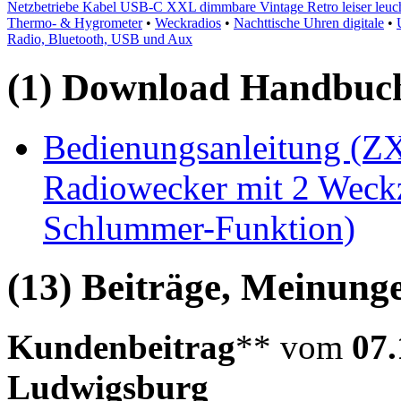
Netzbetriebe Kabel USB-C XXL dimmbare Vintage Retro leiser leuc
Thermo- & Hygrometer
•
Weckradios
•
Nachttische Uhren digitale
•
Radio, Bluetooth, USB und Aux
(1) Download Handbuch,
Bedienungsanleitung (Z
Radiowecker mit 2 Weck
Schlummer-Funktion)
(13) Beiträge, Meinung
Kundenbeitrag
** vom
07.
Ludwigsburg