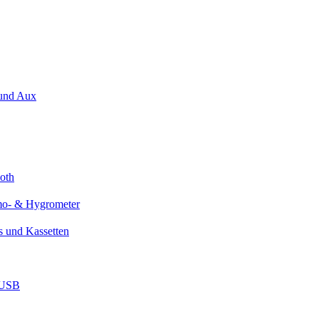
 und Aux
oth
mo- & Hygrometer
Ds und Kassetten
 USB