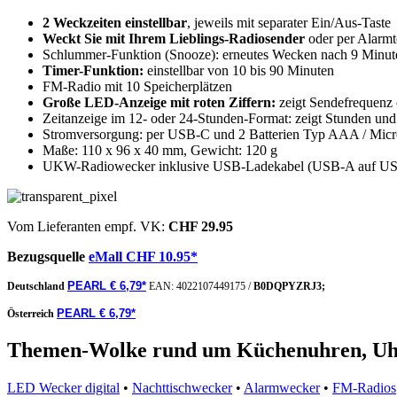
2 Weckzeiten einstellbar
, jeweils mit separater Ein/Aus-Taste
Weckt Sie mit Ihrem Lieblings-Radiosender
oder per Alarm
Schlummer-Funktion (Snooze): erneutes Wecken nach 9 Minut
Timer-Funktion:
einstellbar von 10 bis 90 Minuten
FM-Radio mit 10 Speicherplätzen
Große LED-Anzeige mit roten Ziffern:
zeigt Sendefrequenz 
Zeitanzeige im 12- oder 24-Stunden-Format: zeigt Stunden un
Stromversorgung: per USB-C und 2 Batterien Typ AAA / Micro (
Maße: 110 x 96 x 40 mm, Gewicht: 120 g
UKW-Radiowecker inklusive USB-Ladekabel (USB-A auf USB
Vom Lieferanten empf. VK:
CHF 29.95
Bezugsquelle
eMall CHF 10.95*
PEARL € 6,79*
Deutschland
EAN:
4022107449175
/
B0DQPYZRJ3;
PEARL € 6,79*
Österreich
Themen-Wolke rund um Küchenuhren, Uhr
LED Wecker digital
•
Nachttischwecker
•
Alarmwecker
•
FM-Radios