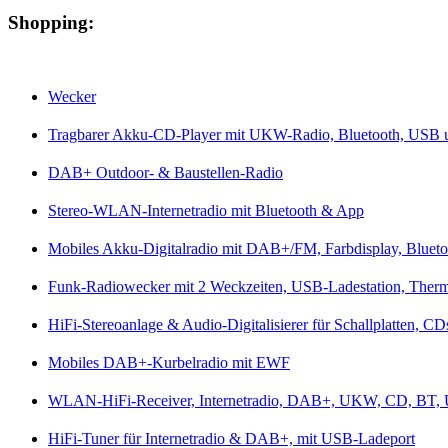
Shopping:
Wecker
Tragbarer Akku-CD-Player mit UKW-Radio, Bluetooth, USB
DAB+ Outdoor- & Baustellen-Radio
Stereo-WLAN-Internetradio mit Bluetooth & App
Mobiles Akku-Digitalradio mit DAB+/FM, Farbdisplay, Blueto
Funk-Radiowecker mit 2 Weckzeiten, USB-Ladestation, Ther
HiFi-Stereoanlage & Audio-Digitalisierer für Schallplatten, C
Mobiles DAB+-Kurbelradio mit EWF
WLAN-HiFi-Receiver, Internetradio, DAB+, UKW, CD, BT,
HiFi-Tuner für Internetradio & DAB+, mit USB-Ladeport