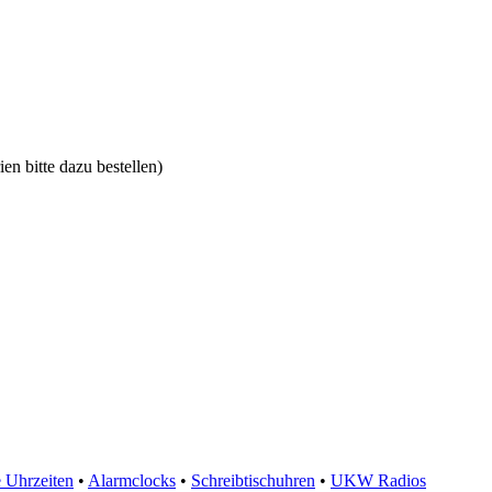
n bitte dazu bestellen)
e Uhrzeiten
•
Alarmclocks
•
Schreibtischuhren
•
UKW Radios