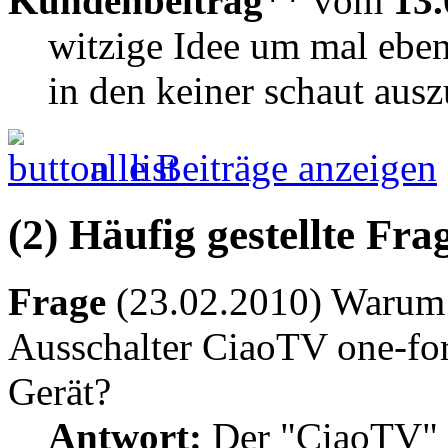
Kundenbeitrag
** vom
13.
witzige Idee um mal ebe
in den keiner schaut ausz
alle Beiträge anzeigen
(2) Häufig gestellte Fr
Frage
(23.02.2010) Warum f
Ausschalter CiaoTV one-for
Gerät?
Antwort:
Der "CiaoTV" fu