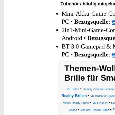
Zubehör / häufig mitgeka
Mini-Akku-Game-Cont
PC •
Bezugsquelle
:
2in1-Mini-Game-Cont
Android •
Bezugsque
BT-3.0-Gamepad & Mu
PC •
Bezugsquelle
:
Themen-Wolke
Brille für S
•
VR-Brillen
Gaming Zubehör Geschenk
•
Reality-Brillen
VR-Brillen für Spiel
•
•
Virtual-Reality-Brillen
VR Glasses
Uni
•
•
Z
Videos
Virtuelle-Realität-Brillen