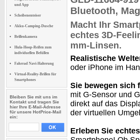
und App
Bluetooth, Mag
Scheibenenteiser
Macht Ihr Smartp
Akku-Camping-Dusche
echtes 3D-Feeli
Brillenkamera
mm-Linsen
.
Hula-Hoop-Reifen zum
individuellen Befüllen
Realistische Welte
Fahrrad Navi-Halterung
oder iPhone im Hand
Virtual-Reality-Brillen für
Smartphones
Sie bewegen sich fr
mit G-Sensor und G
Bleiben Sie mit uns im
direkt auf das Disp
Kontakt und tragen Sie
hier Ihre E-Mail-Adresse
der virtuellen Umg
für unsere HotPrice-Mail
ein:
Erleben Sie echte
Smartphone! Ob Spie