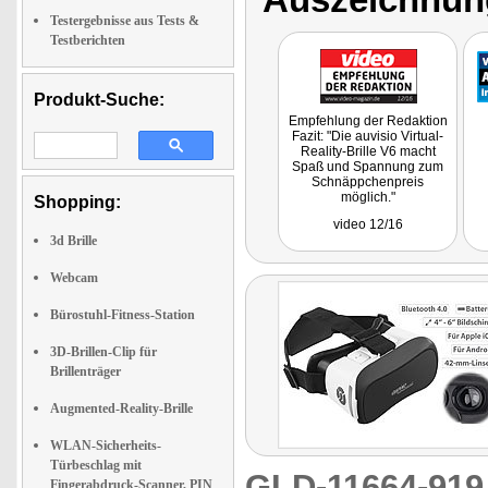
Testergebnisse aus Tests &
Testberichten
Produkt-Suche:
Empfehlung der Redaktion
Fazit: "Die auvisio Virtual-
Reality-Brille V6 macht
Spaß und Spannung zum
Schnäppchenpreis
möglich."
Shopping:
video 12/16
3d Brille
Webcam
Bürostuhl-Fitness-Station
3D-Brillen-Clip für
Brillenträger
Augmented-Reality-Brille
WLAN-Sicherheits-
Türbeschlag mit
GLD-11664-91
Fingerabdruck-Scanner, PIN