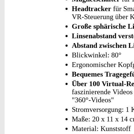
Headtracker
für Sma
VR-Steuerung über 
Große sphärische L
Linsenabstand verst
Abstand zwischen Li
Blickwinkel: 80°
Ergonomischer Kopfgu
Bequemes Tragegef
Über 100 Virtual-Re
faszinierende Video
"360°-Videos"
Stromversorgung: 1 
Maße: 20 x 11 x 14 c
Material: Kunststoff