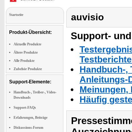
auvisio
Startseite
Produkt-Übersicht:
Support- und
Aktuelle Produkte
Testergebni
Ältere Produkte
Testbericht
Alle Produkte
Handbuch-, T
Zubehör Produkte
Anleitungs-
Support-Elemente:
Meinungen, 
Handbuch-, Treiber-, Video-
Häufig geste
Downloads
Support-FAQs
Pressestimme
Erfahrungen, Beiträge
Diskussions-Forum
Auszeichnun