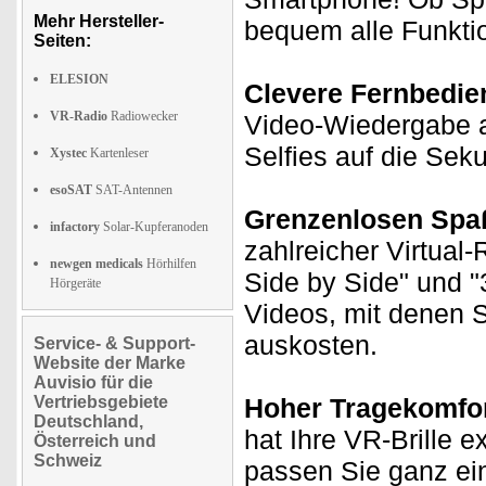
Mehr Hersteller-
bequem alle Funkti
Seiten:
ELESION
Clevere Fernbedie
VR-Radio
Radiowecker
Video-Wiedergabe a
Selfies auf die Sek
Xystec
Kartenleser
esoSAT
SAT-Antennen
Grenzenlosen Spa
infactory
Solar-Kupferanoden
zahlreicher Virtual
newgen medicals
Hörhilfen
Side by Side" und "
Hörgeräte
Videos, mit denen S
auskosten.
Service- & Support-
Website der Marke
Auvisio für die
Vertriebsgebiete
Hoher Tragekomfor
Deutschland,
hat Ihre VR-Brille 
Österreich und
Schweiz
passen Sie ganz ein