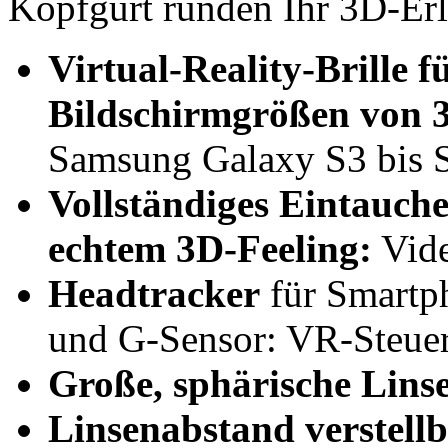
Kopfgurt runden Ihr 3D-Erl
Virtual-Reality-Brille
f
Bildschirmgrößen von
3
Samsung Galaxy S3 bis S
Vollständiges Eintauche
echtem 3D-Feeling:
Vide
Headtracker
für Smartph
und G-Sensor: VR-Steue
Große, sphärische Lins
Linsenabstand verstell