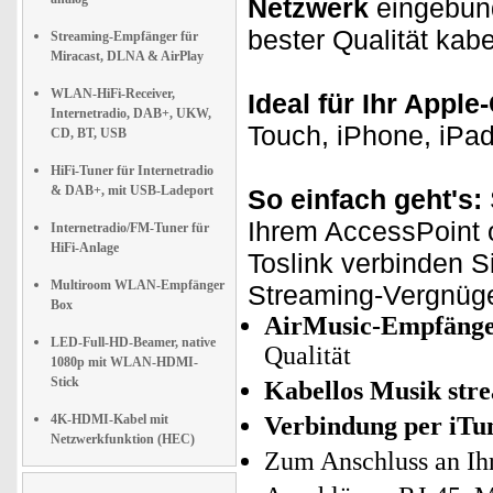
Netzwerk
eingebund
bester Qualität kabe
Streaming-Empfänger für
Miracast, DLNA & AirPlay
WLAN-HiFi-Receiver,
Ideal für Ihr Apple
Internetradio, DAB+, UKW,
Touch, iPhone, iPa
CD, BT, USB
HiFi-Tuner für Internetradio
& DAB+, mit USB-Ladeport
So einfach geht's:
Ihrem AccessPoint 
Internetradio/FM-Tuner für
HiFi-Anlage
Toslink verbinden S
Multiroom WLAN-Empfänger
Streaming-Vergnüg
Box
AirMusic-Empfäng
LED-Full-HD-Beamer, native
Qualität
1080p mit WLAN-HDMI-
Stick
Kabellos Musik str
4K-HDMI-Kabel mit
Verbindung per iTu
Netzwerkfunktion (HEC)
Zum Anschluss an I