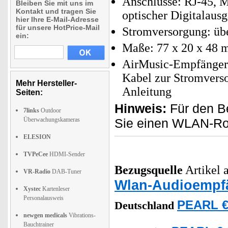
Anschlüsse: RJ-45,
Bleiben Sie mit uns im
Kontakt und tragen Sie
optischer Digitalaus
hier Ihre E-Mail-Adresse
für unsere HotPrice-Mail
Stromversorgung: übe
ein:
Maße: 77 x 20 x 48 
AirMusic-Empfänger 
Kabel zur Stromvers
Mehr Hersteller-
Anleitung
Seiten:
Hinweis:
Für den B
7links
Outdoor
Überwachungskameras
Sie einen WLAN-Rou
ELESION
TVPeCee
HDMI-Sender
Bezugsquelle
Artikel a
VR-Radio
DAB-Tuner
Wlan-Audioempf
Xystec
Kartenleser
Personalausweis
PEARL €
Deutschland
newgen medicals
Vibrations-
Bauchtrainer