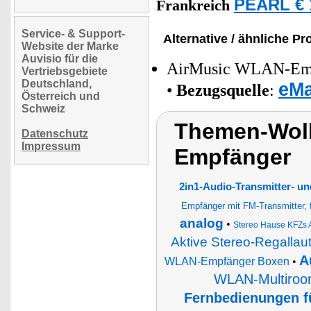
PEARL € 
Frankreich
Service- & Support-
Alternative / ähnliche Pr
Website der Marke
Auvisio für die
AirMusic WLAN-Empf
Vertriebsgebiete
Deutschland,
eMa
•
Bezugsquelle
:
Österreich und
Schweiz
Themen-Wolk
Datenschutz
Impressum
Empfänger
2in1-Audio-Transmitter- un
Empfänger mit FM-Transmitter, f
analog
•
Stereo Hause KFZs
Aktive Stereo-Regallau
A
WLAN-Empfänger Boxen
•
WLAN-Multiroom
Fernbedienungen f