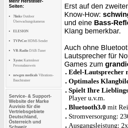
Mehr Hersteller-
Erst auf den zweite
Seiten:
Know-How:
schwin
7links
Outdoor
und eine
Bass-Refl
Überwachungskameras
Klang bemerkbar.
ELESION
TVPeCee
HDMI-Sender
Auch ohne Bluetooth
VR-Radio
DAB-Tuner
Lautsprecher für N
Xystec
Kartenleser
Games zum
grandi
Personalausweis
Edel-Lautsprecher 
newgen medicals
Vibrations-
Optimales Klangbi
Bauchtrainer
Spielt Ihre Liebling
Service- & Support-
Player u.v.m.
Website der Marke
Bluetooth3.0
mit Rei
Auvisio für die
Vertriebsgebiete
Stromversorgung: 230
Deutschland,
Österreich und
Ausgangsleistung: 2
Schweiz