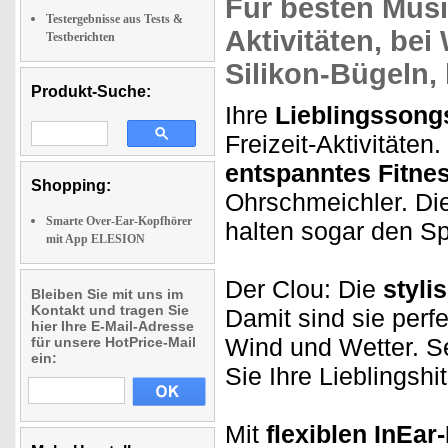
Für
besten Mus
Testergebnisse aus Tests &
Aktivitäten, bei
Testberichten
Silikon-Bügeln,
Produkt-Suche:
Ihre
Lieblingssong
Freizeit-Aktivitäten.
entspanntes Fitn
Shopping:
Ohrschmeichler. Die
Smarte Over-Ear-Kopfhörer
halten sogar den Sp
mit App ELESION
Der Clou: Die
styli
Bleiben Sie mit uns im
Kontakt und tragen Sie
Damit sind sie perf
hier Ihre E-Mail-Adresse
Wind und Wetter. S
für unsere HotPrice-Mail
ein:
Sie Ihre Lieblingshi
Mit
flexiblen InEar