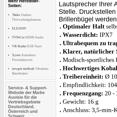
Mehr Hersteller-
Lautsprecher Ihrer 
Seiten:
Stelle. Druckstellen
7links
Outdoor
Brillenbügel werden
Überwachungskameras
Optimaler Halt
selb
ELESION
Wasserdicht:
IPX7
TVPeCee
HDMI-Sender
Ultrabequem zu tra
VR-Radio
DAB-Tuner
Klarer, natürlicher
Xystec
Kartenleser
Modisch-sportliches
Personalausweis
Hochwertiges Koba
newgen medicals
Vibrations-
Bauchtrainer
Treibereinheit:
Ø 1
Empfindlichkeit: 10
Service- & Support-
Frequenzgang:
20 -
Website der Marke
Auvisio für die
Gewicht: 16 g
Vertriebsgebiete
Deutschland,
Anschluss: 3,5-mm-K
Österreich und
Schweiz