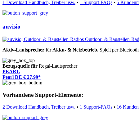
1 Download Handbuch, Treiber usw.
•
1 Support-FAQs
•
5 Kundenm
auvisio
Aktiv-Lautsprecher
für
Akku- & Netzbetrieb.
Spielt per Bluetoot
Bezugsquelle für
Regal-Lautsprecher
PEARL
Pearl DE € 27,99*
Vorhandene Support-Elemente:
2 Download Handbuch, Treiber usw.
•
1 Support-FAQs
•
16 Kunden