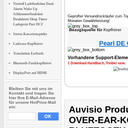
Netzteil Ladefunktion Dual-
Alarm Wake-Up
Schlummerfunktion
Geprüfter Versandrückläufer zum Top
Dualalarm Sleep Timer
Monaten Gewährleistung!
Ladegerät Port DCF
Bezugsquelle für
Kopfhörer
Stereo-Kassettenspieler
Pearl DE 
Ladecase Kopfhörer
Translation Earbuds
Vorhandene Support-Eleme
Bluetooth-Funkkopfhörer
1 Download Handbuch, Treiber usw.
DisplayPort auf HDMI
Bleiben Sie mit uns im
Kontakt und tragen Sie
hier Ihre E-Mail-Adresse
für unsere HotPrice-Mail
Auvisio Pro
ein:
OVER-EAR-K