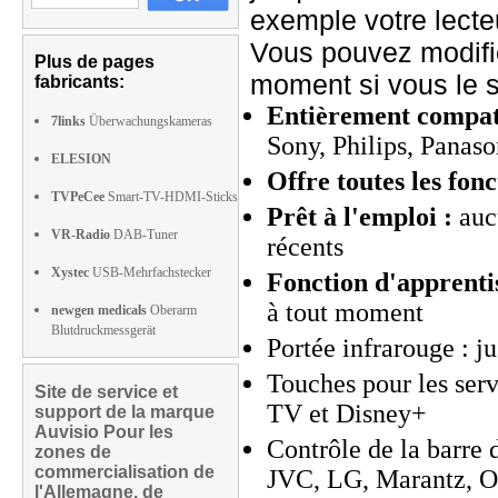
exemple votre lect
Vous pouvez modifie
Plus de pages
moment si vous le s
fabricants:
Entièrement compati
7links
Überwachungskameras
Sony, Philips, Panaso
ELESION
Offre toutes les fonc
TVPeCee
Smart-TV-HDMI-Sticks
Prêt à l'emploi :
auc
VR-Radio
DAB-Tuner
récents
Xystec
USB-Mehrfachstecker
Fonction d'apprentis
à tout moment
newgen medicals
Oberarm
Blutdruckmessgerät
Portée infrarouge : j
Touches pour les ser
Site de service et
TV et Disney+
support de la marque
Auvisio Pour les
Contrôle de la barre
zones de
commercialisation de
JVC, LG, Marantz, On
l'Allemagne, de